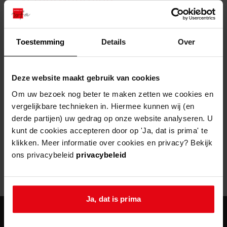
zoektips
Wij helpen u op weg met een aantal zoektips.
bekijk ons geschiedenislokaal
vergunningen
bouwvergunningen
advisering en toezicht
bekijk alle zoektips
beeld en geluid
omgevingsvergunningen
beleidsplan
uitleg nodig?
gemeenschappelijke regeling
Toestemming
Details
Over
publiek jaarverslag
Wij helpen u op weg met een aantal zoektips.
Helaas, er is een fout opgetreden
steun het archief
bekijk alle zoektips
Door een fout tijdens het verwerken van deze pagina is het niet
Deze website maakt gebruik van cookies
mogelijk om deze pagina te kunnen bekijken.
U kunt ook Vriend worden en het Westfries
Om uw bezoek nog beter te maken zetten we cookies en
Archief steunen.
vergelijkbare technieken in. Hiermee kunnen wij (en
404
- Not Found
derde partijen) uw gedrag op onze website analyseren. U
meer weten
kunt de cookies accepteren door op 'Ja, dat is prima' te
Mogelijk kunt u deze pagina niet bezoeken door:
klikken. Meer informatie over cookies en privacy? Bekijk
ons privacybeleid
privacybeleid
een
verouderde bladwijzer/favoriet
een zoekmachine heeft een
verouderde lijst van de website
een
fout getypt
adres
Ja, dat is prima
agenda