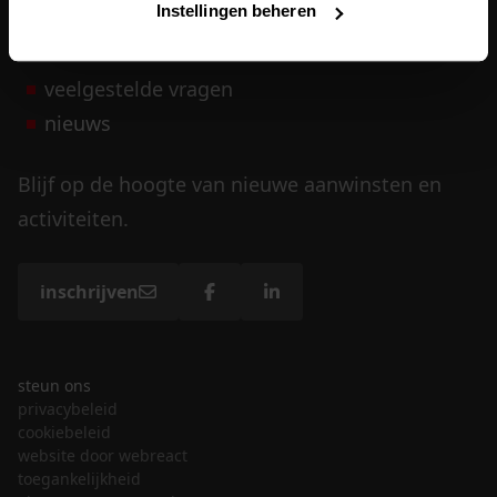
Instellingen beheren
vrijwilligers
veelgestelde vragen
nieuws
Blijf op de hoogte van nieuwe aanwinsten en
activiteiten.
inschrijven
steun ons
privacybeleid
cookiebeleid
website door webreact
toegankelijkheid