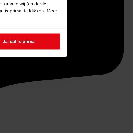
e kunnen wij (en derde
t is prima' te klikken. Meer
Ja, dat is prima