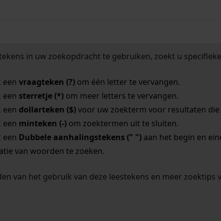
tekens in uw zoekopdracht te gebruiken, zoekt u specifieker
k een
vraagteken (?)
om één letter te vervangen.
k een
sterretje (*)
om meer letters te vervangen.
k een
dollarteken ($)
voor uw zoekterm voor resultaten die o
k een
minteken (-)
om zoektermen uit te sluiten.
k een
Dubbele aanhalingstekens (" ")
aan het begin en ei
tie van woorden te zoeken.
en van het gebruik van deze leestekens en meer zoektips 