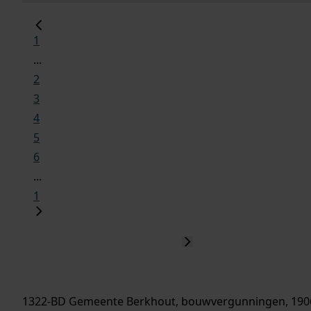
1
...
2
3
4
5
6
...
1
1322-BD Gemeente Berkhout, bouwvergunningen, 190