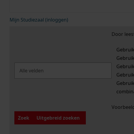
Mijn Studiezaal (inloggen)
Door lees
Gebrui
Gebrui
Gebrui
Gebrui
Gebrui
combina
Voorbeeld
Zoek
Uitgebreid zoeken