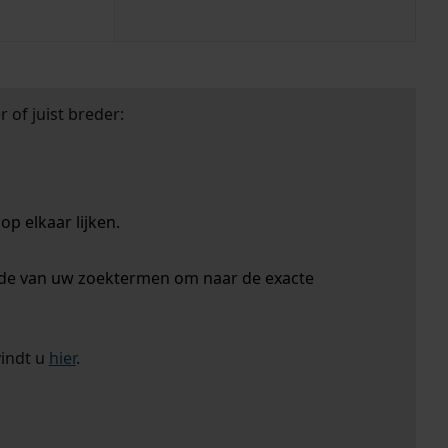
 of juist breder:
p elkaar lijken.
nde van uw zoektermen om naar de exacte
vindt u
hier
.