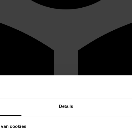
Details
 van cookies