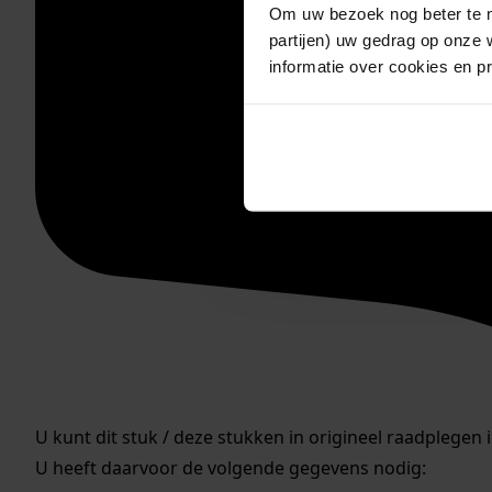
Om uw bezoek nog beter te m
partijen) uw gedrag op onze 
informatie over cookies en p
U kunt dit stuk / deze stukken in origineel raadplegen 
U heeft daarvoor de volgende gegevens nodig: