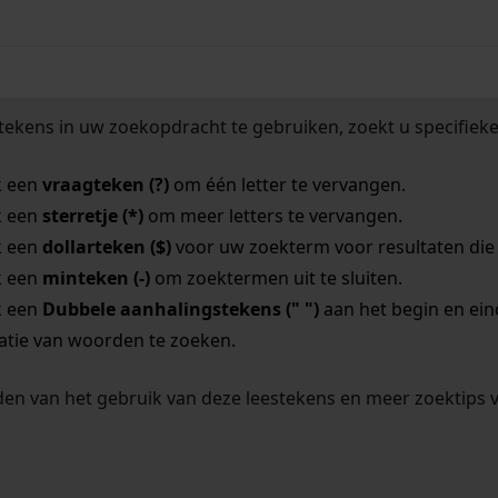
tekens in uw zoekopdracht te gebruiken, zoekt u specifieker
k een
vraagteken (?)
om één letter te vervangen.
k een
sterretje (*)
om meer letters te vervangen.
k een
dollarteken ($)
voor uw zoekterm voor resultaten die o
k een
minteken (-)
om zoektermen uit te sluiten.
k een
Dubbele aanhalingstekens (" ")
aan het begin en ei
tie van woorden te zoeken.
en van het gebruik van deze leestekens en meer zoektips 