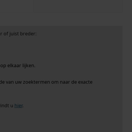
 of juist breder:
p elkaar lijken.
nde van uw zoektermen om naar de exacte
vindt u
hier
.