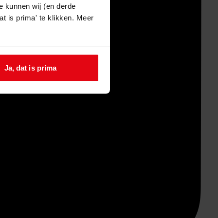
e kunnen wij (en derde
t is prima' te klikken. Meer
Ja, dat is prima