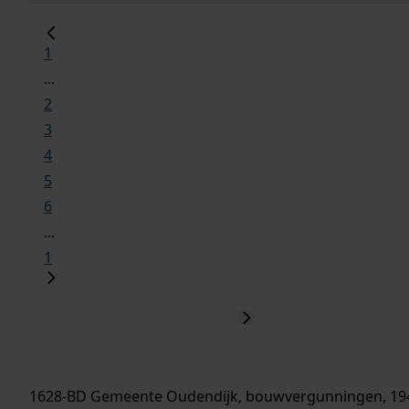
1
...
2
3
4
5
6
...
1
1628-BD Gemeente Oudendijk, bouwvergunningen, 19