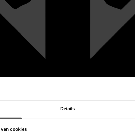
Details
 van cookies