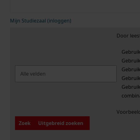
Mijn Studiezaal (inloggen)
Door lees
Gebrui
Gebrui
Gebrui
Gebrui
Gebrui
combina
Voorbeeld
Zoek
Uitgebreid zoeken