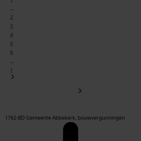
...
2
3
4
5
6
...
1
1762-BD Gemeente Abbekerk, bouwvergunningen