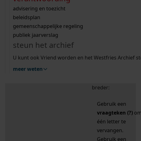
zoektips
Wij helpen u op weg met een aantal zoektips.
bekijk ons geschiedenislokaal
vergunningen
bouwvergunningen
advisering en toezicht
bekijk alle zoektips
beeld en geluid
omgevingsvergunningen
beleidsplan
uitleg nodig?
gemeenschappelijke regeling
publiek jaarverslag
Mijn Studiezaal (inloggen)
Wij helpen u op weg met een aantal zoektips.
steun het archief
bekijk alle zoektips
Door leestekens in
U kunt ook Vriend worden en het Westfries Archief s
uw zoekopdracht te
meer weten
gebruiken, zoekt u
specifieker of juist
breder:
Gebruik een
vraagteken (?)
o
één letter te
vervangen.
Gebruik een