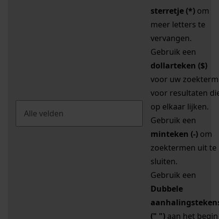
sterretje (*)
om
meer letters te
vervangen.
Gebruik een
dollarteken ($)
voor uw zoekterm
voor resultaten di
op elkaar lijken.
Gebruik een
minteken (-)
om
zoektermen uit te
sluiten.
Gebruik een
Dubbele
aanhalingsteken
(" ")
aan het begin