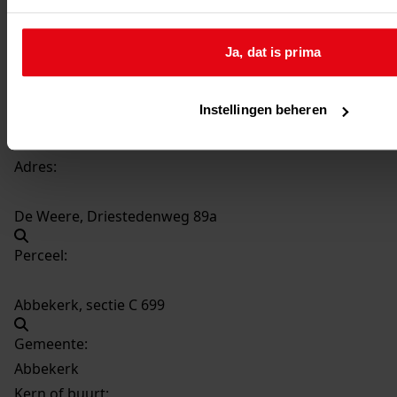
Datering
:
1975-1976
Ja, dat is prima
Beschrijving:
Bouwen van een woning
Instellingen beheren
Datum vergunning:
23-10-1975
Adres:
De Weere, Driestedenweg 89a
Perceel:
Abbekerk, sectie C 699
Gemeente:
Abbekerk
Kern of buurt: