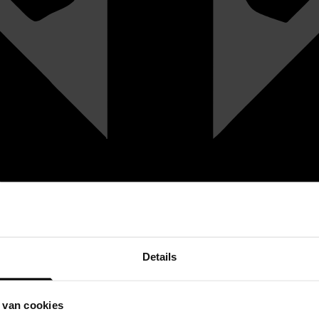
Details
 van cookies