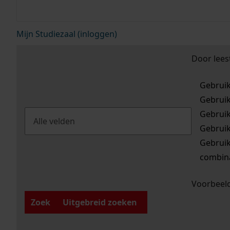
Mijn Studiezaal (inloggen)
Door lees
Gebrui
Gebrui
Gebrui
Gebrui
Gebrui
combina
Voorbeeld
Zoek
Uitgebreid zoeken