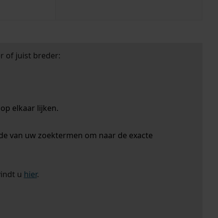
 of juist breder:
p elkaar lijken.
nde van uw zoektermen om naar de exacte
vindt u
hier
.