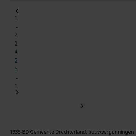
1
...
2
3
4
5
6
...
1
1935-BD Gemeente Drechterland, bouwvergunningen