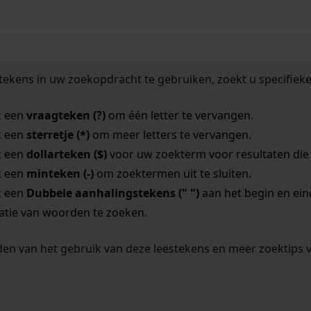
tekens in uw zoekopdracht te gebruiken, zoekt u specifieker
k een
vraagteken (?)
om één letter te vervangen.
k een
sterretje (*)
om meer letters te vervangen.
k een
dollarteken ($)
voor uw zoekterm voor resultaten die o
k een
minteken (-)
om zoektermen uit te sluiten.
k een
Dubbele aanhalingstekens (" ")
aan het begin en ei
tie van woorden te zoeken.
en van het gebruik van deze leestekens en meer zoektips 