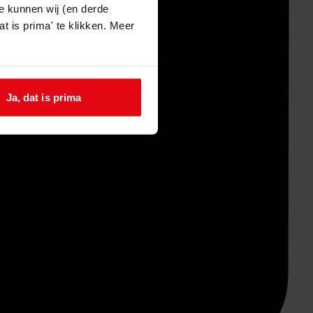
e kunnen wij (en derde
t is prima' te klikken. Meer
Ja, dat is prima