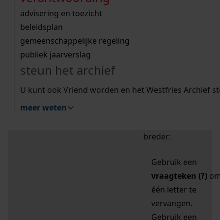
zoektips
Wij helpen u op weg met een aantal zoektips.
bekijk ons geschiedenislokaal
vergunningen
bouwvergunningen
advisering en toezicht
bekijk alle zoektips
beeld en geluid
omgevingsvergunningen
beleidsplan
uitleg nodig?
gemeenschappelijke regeling
publiek jaarverslag
Mijn Studiezaal (inloggen)
Wij helpen u op weg met een aantal zoektips.
steun het archief
bekijk alle zoektips
Door leestekens in
U kunt ook Vriend worden en het Westfries Archief s
uw zoekopdracht te
meer weten
gebruiken, zoekt u
specifieker of juist
breder:
Gebruik een
vraagteken (?)
o
één letter te
vervangen.
Gebruik een