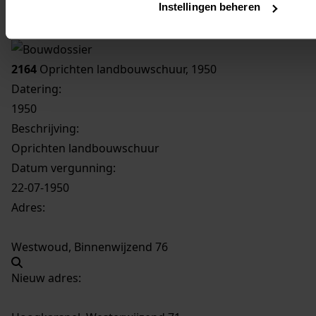
Instellingen beheren
Inventaris
Westerwijzend
2164
Oprichten landbouwschuur, 1950
Datering
:
1950
Beschrijving:
Oprichten landbouwschuur
Datum vergunning:
22-07-1950
Adres:
Westwoud, Binnenwijzend 76
Nieuw adres: