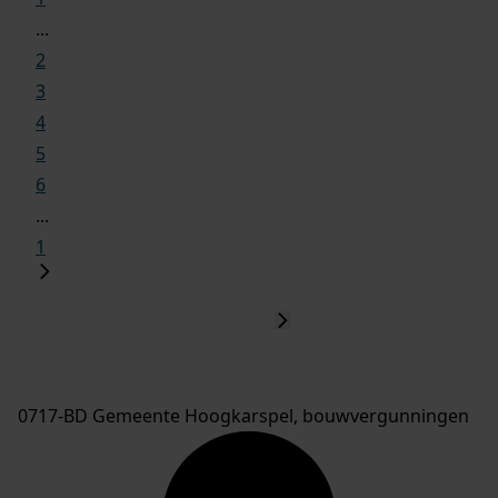
...
2
3
4
5
6
...
1
0717-BD Gemeente Hoogkarspel, bouwvergunningen