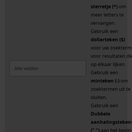
sterretje (*)
om
meer letters te
vervangen.
Gebruik een
dollarteken ($)
voor uw zoekterm
voor resultaten di
op elkaar lijken.
Gebruik een
minteken (-)
om
zoektermen uit te
sluiten.
Gebruik een
Dubbele
aanhalingsteken
(" ")
aan het begin