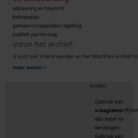
zoektips
Wij helpen u op weg met een aantal zoektips.
bekijk ons geschiedenislokaal
vergunningen
bouwvergunningen
advisering en toezicht
bekijk alle zoektips
beeld en geluid
omgevingsvergunningen
beleidsplan
uitleg nodig?
gemeenschappelijke regeling
publiek jaarverslag
Mijn Studiezaal (inloggen)
Wij helpen u op weg met een aantal zoektips.
steun het archief
bekijk alle zoektips
Door leestekens in
U kunt ook Vriend worden en het Westfries Archief s
uw zoekopdracht te
meer weten
gebruiken, zoekt u
specifieker of juist
breder:
Gebruik een
vraagteken (?)
o
één letter te
vervangen.
Gebruik een