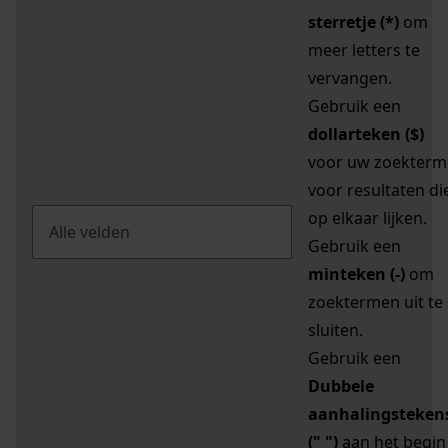
sterretje (*)
om
meer letters te
vervangen.
Gebruik een
dollarteken ($)
voor uw zoekterm
voor resultaten di
op elkaar lijken.
Gebruik een
minteken (-)
om
zoektermen uit te
sluiten.
Gebruik een
Dubbele
aanhalingsteken
(" ")
aan het begin