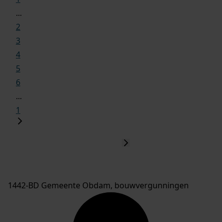
...
2
3
4
5
6
...
1
1442-BD Gemeente Obdam, bouwvergunningen