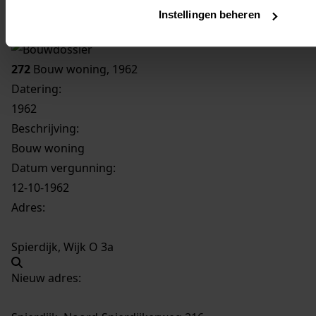
Inventaris
Instellingen beheren
03. nrs. 200-299
272
Bouw woning, 1962
Datering
:
1962
Beschrijving:
Bouw woning
Datum vergunning:
12-10-1962
Adres:
Spierdijk, Wijk O 3a
Nieuw adres: