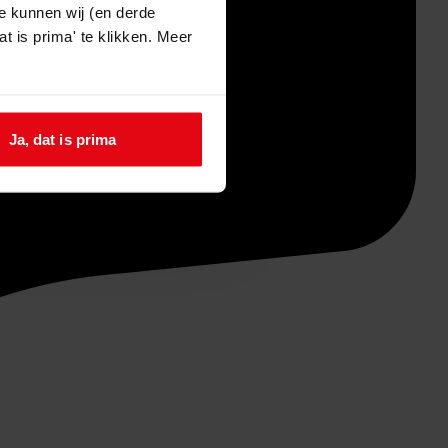
e kunnen wij (en derde
t is prima' te klikken. Meer
Ja, dat is prima