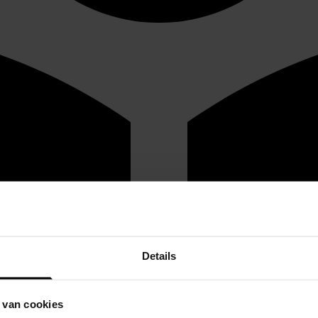
Details
 van cookies