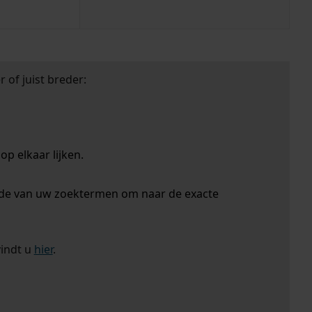
 of juist breder:
p elkaar lijken.
nde van uw zoektermen om naar de exacte
vindt u
hier
.