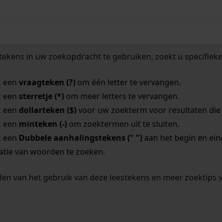
tekens in uw zoekopdracht te gebruiken, zoekt u specifieker
k een
vraagteken (?)
om één letter te vervangen.
k een
sterretje (*)
om meer letters te vervangen.
k een
dollarteken ($)
voor uw zoekterm voor resultaten die o
k een
minteken (-)
om zoektermen uit te sluiten.
k een
Dubbele aanhalingstekens (" ")
aan het begin en ei
tie van woorden te zoeken.
en van het gebruik van deze leestekens en meer zoektips 