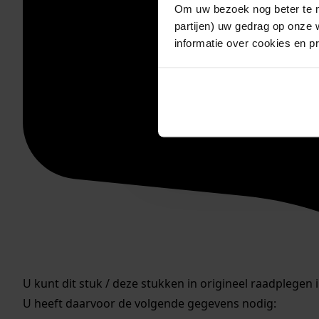
Om uw bezoek nog beter te m
partijen) uw gedrag op onze 
informatie over cookies en p
U kunt dit stuk / deze stukken in origineel raadplegen 
U heeft daarvoor de volgende gegevens nodig: