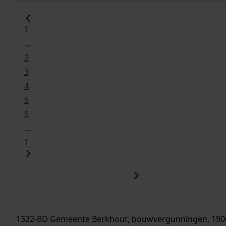
1
...
2
3
4
5
6
...
1
1322-BD Gemeente Berkhout, bouwvergunningen, 190