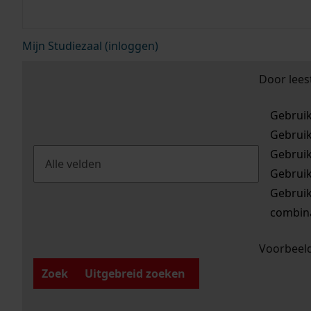
Mijn Studiezaal (inloggen)
Door lees
Gebrui
Gebrui
Gebrui
Gebrui
Gebrui
combina
Voorbeeld
Zoek
Uitgebreid zoeken