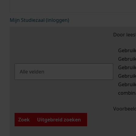
Mijn Studiezaal (inloggen)
Door lees
Gebrui
Gebrui
Gebrui
Gebrui
Gebrui
combina
Voorbeeld
Zoek
Uitgebreid zoeken