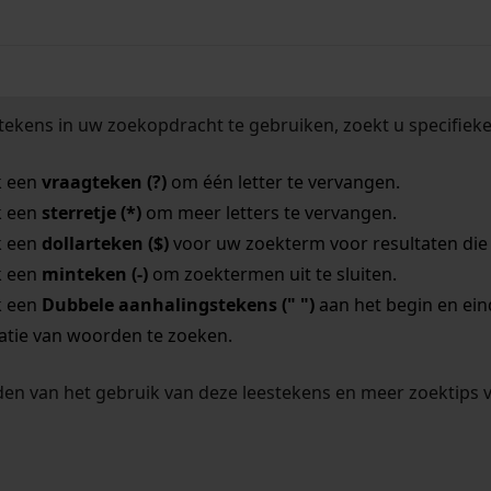
tekens in uw zoekopdracht te gebruiken, zoekt u specifieker
k een
vraagteken (?)
om één letter te vervangen.
k een
sterretje (*)
om meer letters te vervangen.
k een
dollarteken ($)
voor uw zoekterm voor resultaten die o
k een
minteken (-)
om zoektermen uit te sluiten.
k een
Dubbele aanhalingstekens (" ")
aan het begin en ei
tie van woorden te zoeken.
en van het gebruik van deze leestekens en meer zoektips 