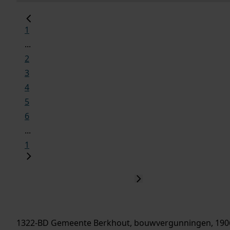
1
...
2
3
4
5
6
...
1
1322-BD Gemeente Berkhout, bouwvergunningen, 190