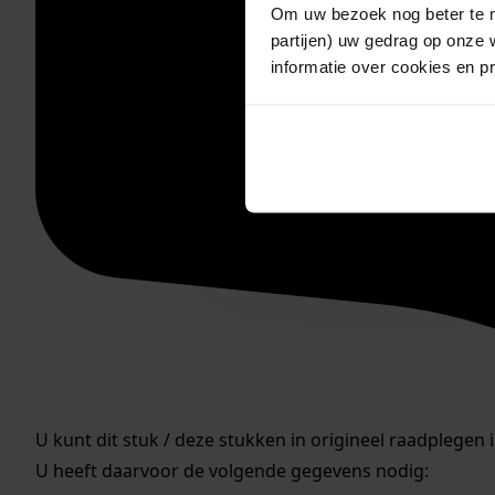
Om uw bezoek nog beter te m
partijen) uw gedrag op onze 
informatie over cookies en p
U kunt dit stuk / deze stukken in origineel raadplegen 
U heeft daarvoor de volgende gegevens nodig: