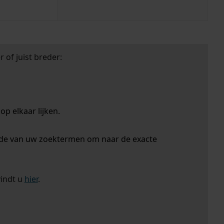
 of juist breder:
p elkaar lijken.
nde van uw zoektermen om naar de exacte
vindt u
hier
.