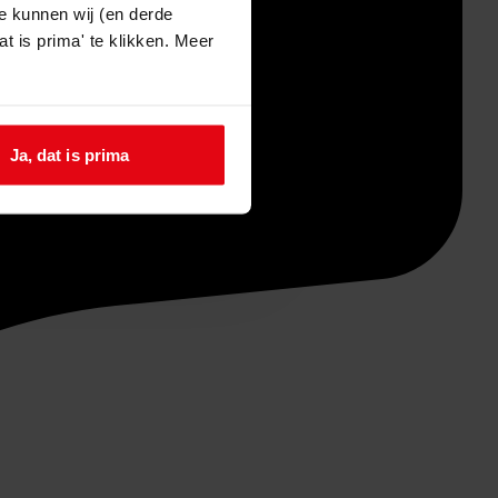
e kunnen wij (en derde
t is prima' te klikken. Meer
Ja, dat is prima