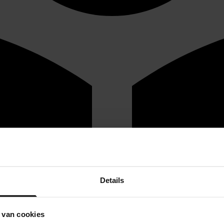
Details
 van cookies