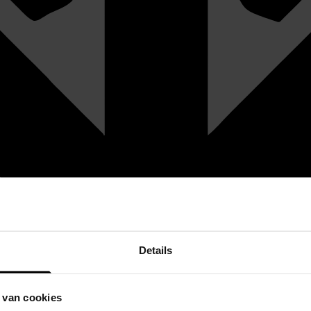
Details
 van cookies