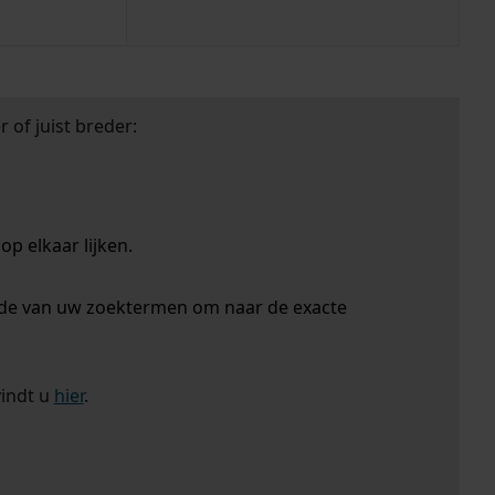
 of juist breder:
p elkaar lijken.
nde van uw zoektermen om naar de exacte
vindt u
hier
.