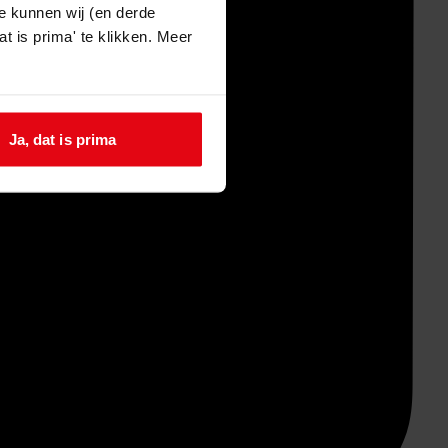
e kunnen wij (en derde
t is prima' te klikken. Meer
Ja, dat is prima