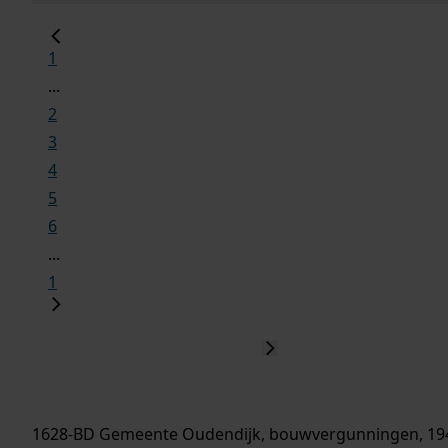
1
...
2
3
4
5
6
...
1
1628-BD Gemeente Oudendijk, bouwvergunningen, 19