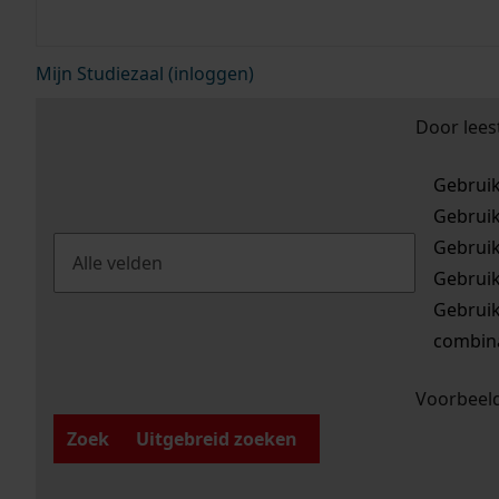
Mijn Studiezaal (inloggen)
Door lees
Gebrui
Gebrui
Gebrui
Gebrui
Gebrui
combina
Voorbeeld
Zoek
Uitgebreid zoeken