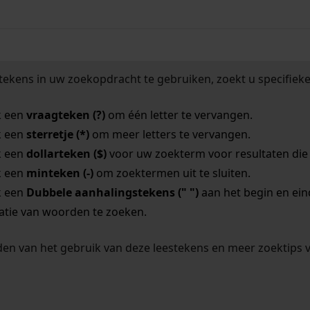
tekens in uw zoekopdracht te gebruiken, zoekt u specifieker
k een
vraagteken (?)
om één letter te vervangen.
k een
sterretje (*)
om meer letters te vervangen.
k een
dollarteken ($)
voor uw zoekterm voor resultaten die o
k een
minteken (-)
om zoektermen uit te sluiten.
k een
Dubbele aanhalingstekens (" ")
aan het begin en ei
tie van woorden te zoeken.
en van het gebruik van deze leestekens en meer zoektips 