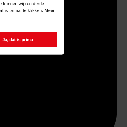
e kunnen wij (en derde
t is prima' te klikken. Meer
Ja, dat is prima