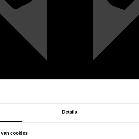
Details
 van cookies