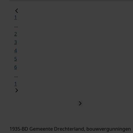
1
...
2
3
4
5
6
...
1
1935-BD Gemeente Drechterland, bouwvergunningen