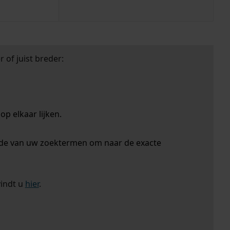
 of juist breder:
p elkaar lijken.
nde van uw zoektermen om naar de exacte
vindt u
hier
.