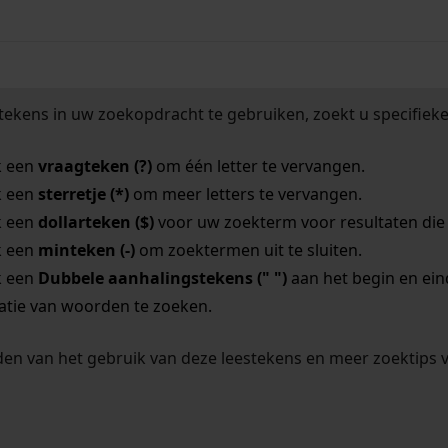
tekens in uw zoekopdracht te gebruiken, zoekt u specifieker
k een
vraagteken (?)
om één letter te vervangen.
k een
sterretje (*)
om meer letters te vervangen.
k een
dollarteken ($)
voor uw zoekterm voor resultaten die o
k een
minteken (-)
om zoektermen uit te sluiten.
k een
Dubbele aanhalingstekens (" ")
aan het begin en ei
tie van woorden te zoeken.
en van het gebruik van deze leestekens en meer zoektips 