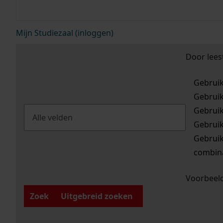
Mijn Studiezaal (inloggen)
Door lees
Gebrui
Gebrui
Gebrui
Gebrui
Gebrui
combina
Voorbeeld
Zoek
Uitgebreid zoeken