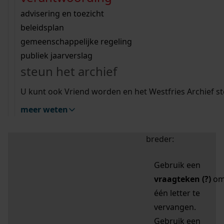
zoektips
Wij helpen u op weg met een aantal zoektips.
bekijk ons geschiedenislokaal
vergunningen
bouwvergunningen
advisering en toezicht
bekijk alle zoektips
beeld en geluid
omgevingsvergunningen
beleidsplan
uitleg nodig?
gemeenschappelijke regeling
publiek jaarverslag
Mijn Studiezaal (inloggen)
Wij helpen u op weg met een aantal zoektips.
steun het archief
bekijk alle zoektips
Door leestekens in
U kunt ook Vriend worden en het Westfries Archief s
uw zoekopdracht te
meer weten
gebruiken, zoekt u
specifieker of juist
breder:
Gebruik een
vraagteken (?)
o
één letter te
vervangen.
Gebruik een