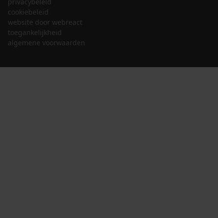
privacybeleid
cookiebeleid
website door webreact
toegankelijkheid
algemene voorwaarden