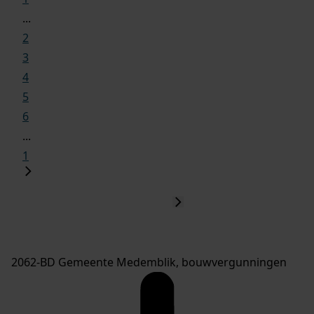
...
2
3
4
5
6
...
1
2062-BD Gemeente Medemblik, bouwvergunningen