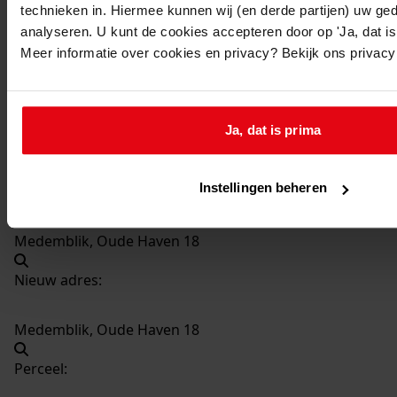
technieken in. Hiermee kunnen wij (en derde partijen) uw ge
2928
Aanbouw van een berging, 1981-1981
analyseren. U kunt de cookies accepteren door op 'Ja, dat is 
Datering
:
Meer informatie over cookies en privacy? Bekijk ons privac
1981-1981
Beschrijving:
Aanbouw van een berging
Ja, dat is prima
Datum vergunning:
23-07-1981
Instellingen beheren
Adres:
Medemblik, Oude Haven 18
Nieuw adres:
Medemblik, Oude Haven 18
Perceel: