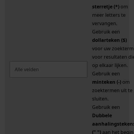
sterretje (*)
om
meer letters te
vervangen.
Gebruik een
dollarteken ($)
voor uw zoekterm
voor resultaten di
op elkaar lijken.
Gebruik een
minteken (-)
om
zoektermen uit te
sluiten.
Gebruik een
Dubbele
aanhalingsteken
(" ")
aan het begin