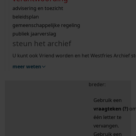
zoektips
Wij helpen u op weg met een aantal zoektips.
bekijk ons geschiedenislokaal
vergunningen
bouwvergunningen
advisering en toezicht
bekijk alle zoektips
beeld en geluid
omgevingsvergunningen
beleidsplan
uitleg nodig?
gemeenschappelijke regeling
publiek jaarverslag
Mijn Studiezaal (inloggen)
Wij helpen u op weg met een aantal zoektips.
steun het archief
bekijk alle zoektips
Door leestekens in
U kunt ook Vriend worden en het Westfries Archief s
uw zoekopdracht te
meer weten
gebruiken, zoekt u
specifieker of juist
breder:
Gebruik een
vraagteken (?)
o
één letter te
vervangen.
Gebruik een