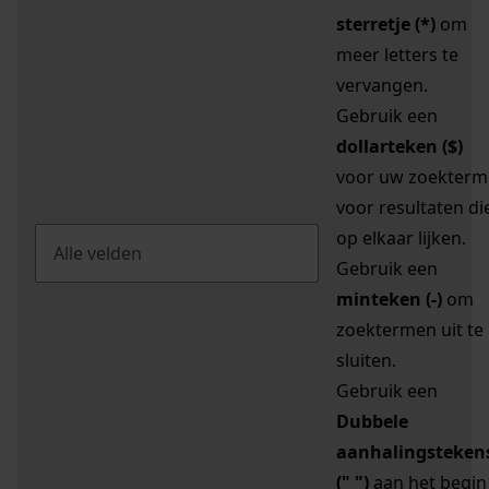
sterretje (*)
om
meer letters te
vervangen.
Gebruik een
dollarteken ($)
voor uw zoekterm
voor resultaten di
op elkaar lijken.
Gebruik een
minteken (-)
om
zoektermen uit te
sluiten.
Gebruik een
Dubbele
aanhalingsteken
(" ")
aan het begin