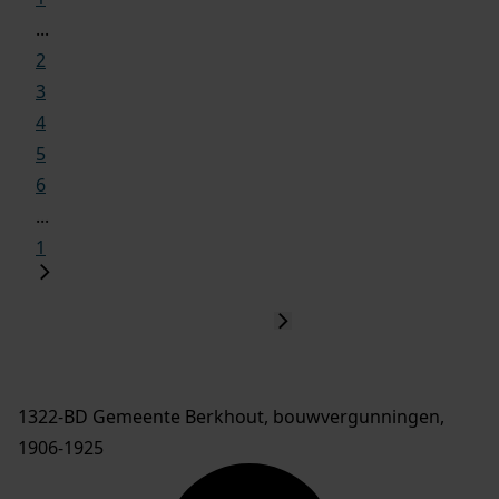
...
2
3
4
5
6
...
1
1322-BD Gemeente Berkhout, bouwvergunningen,
1906-1925