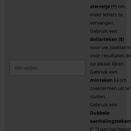
sterretje (*)
om
meer letters te
vervangen.
Gebruik een
dollarteken ($)
voor uw zoekterm
voor resultaten di
op elkaar lijken.
Gebruik een
minteken (-)
om
zoektermen uit te
sluiten.
Gebruik een
Dubbele
aanhalingsteken
(" ")
aan het begin