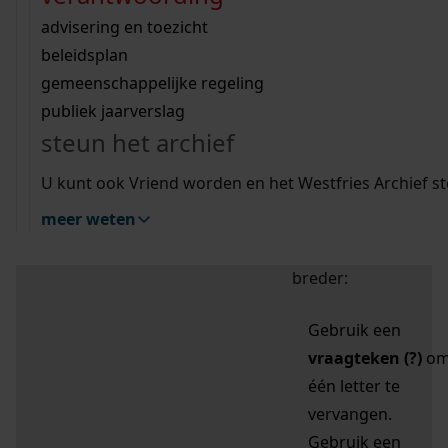
zoektips
Wij helpen u op weg met een aantal zoektips.
bekijk ons geschiedenislokaal
vergunningen
bouwvergunningen
advisering en toezicht
bekijk alle zoektips
beeld en geluid
omgevingsvergunningen
beleidsplan
uitleg nodig?
gemeenschappelijke regeling
publiek jaarverslag
Mijn Studiezaal (inloggen)
Wij helpen u op weg met een aantal zoektips.
steun het archief
bekijk alle zoektips
Door leestekens in
U kunt ook Vriend worden en het Westfries Archief s
uw zoekopdracht te
meer weten
gebruiken, zoekt u
specifieker of juist
breder:
Gebruik een
vraagteken (?)
o
één letter te
vervangen.
Gebruik een