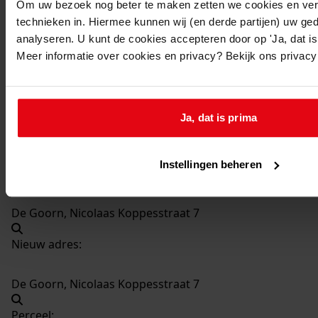
Om uw bezoek nog beter te maken zetten we cookies en verg
technieken in. Hiermee kunnen wij (en derde partijen) uw ge
1379
Bouw overkapping, 1966
analyseren. U kunt de cookies accepteren door op 'Ja, dat is 
Datering
:
Meer informatie over cookies en privacy? Bekijk ons privac
1966
Beschrijving:
Bouw overkapping
Ja, dat is prima
Datum vergunning:
25-11-1966
Instellingen beheren
Adres:
De Goorn, Nicolaas Koppesstraat 7
Nieuw adres:
De Goorn, Nicolaas Koppesstraat 7
Perceel: