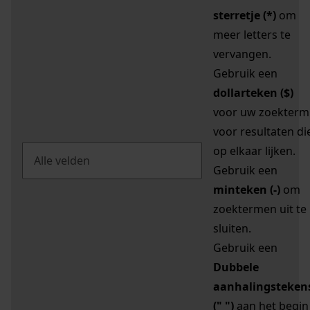
sterretje (*)
om
meer letters te
vervangen.
Gebruik een
dollarteken ($)
voor uw zoekterm
voor resultaten di
op elkaar lijken.
Gebruik een
minteken (-)
om
zoektermen uit te
sluiten.
Gebruik een
Dubbele
aanhalingsteken
(" ")
aan het begin