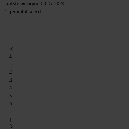
laatste wijziging 03-07-2024
1 gedigitaliseerd
1
...
2
3
4
5
6
...
1