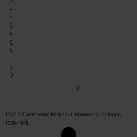
...
2
3
4
5
6
...
1
1752-BD Gemeente Berkhout, bouwvergunningen,
1926-1978