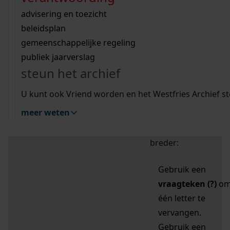
zoektips
Wij helpen u op weg met een aantal zoektips.
bekijk ons geschiedenislokaal
vergunningen
bouwvergunningen
advisering en toezicht
bekijk alle zoektips
beeld en geluid
omgevingsvergunningen
beleidsplan
uitleg nodig?
gemeenschappelijke regeling
publiek jaarverslag
Mijn Studiezaal (inloggen)
Wij helpen u op weg met een aantal zoektips.
steun het archief
bekijk alle zoektips
Door leestekens in
U kunt ook Vriend worden en het Westfries Archief s
uw zoekopdracht te
meer weten
gebruiken, zoekt u
specifieker of juist
breder:
Gebruik een
vraagteken (?)
o
één letter te
vervangen.
Gebruik een