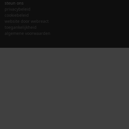
steun ons
privacybeleid
cookiebeleid
website door webreact
toegankelijkheid
algemene voorwaarden