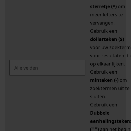
sterretje (*)
om
meer letters te
vervangen.
Gebruik een
dollarteken ($)
voor uw zoekterm
voor resultaten di
op elkaar lijken.
Gebruik een
minteken (-)
om
zoektermen uit te
sluiten.
Gebruik een
Dubbele
aanhalingsteken
(" ")
aan het begin