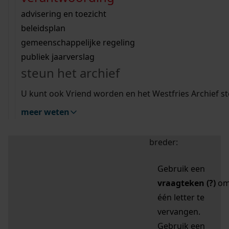
zoektips
Wij helpen u op weg met een aantal zoektips.
bekijk ons geschiedenislokaal
vergunningen
bouwvergunningen
advisering en toezicht
bekijk alle zoektips
beeld en geluid
omgevingsvergunningen
beleidsplan
uitleg nodig?
gemeenschappelijke regeling
publiek jaarverslag
Mijn Studiezaal (inloggen)
Wij helpen u op weg met een aantal zoektips.
steun het archief
bekijk alle zoektips
Door leestekens in
U kunt ook Vriend worden en het Westfries Archief s
uw zoekopdracht te
meer weten
gebruiken, zoekt u
specifieker of juist
breder:
Gebruik een
vraagteken (?)
o
één letter te
vervangen.
Gebruik een