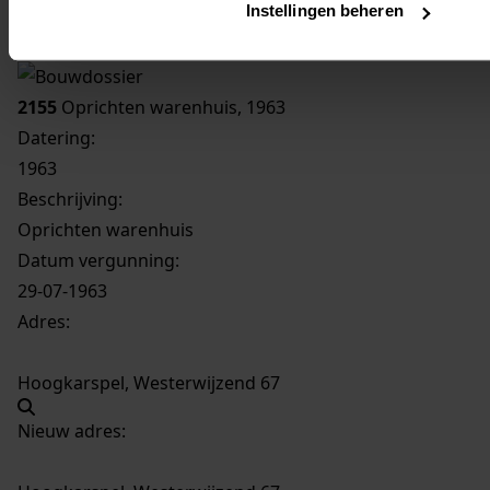
Instellingen beheren
Inventaris
Westerwijzend
2155
Oprichten warenhuis, 1963
Datering
:
1963
Beschrijving:
Oprichten warenhuis
Datum vergunning:
29-07-1963
Adres:
Hoogkarspel, Westerwijzend 67
Nieuw adres: