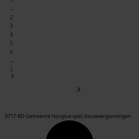
...
2
3
4
5
6
...
1
0717-BD Gemeente Hoogkarspel, bouwvergunningen