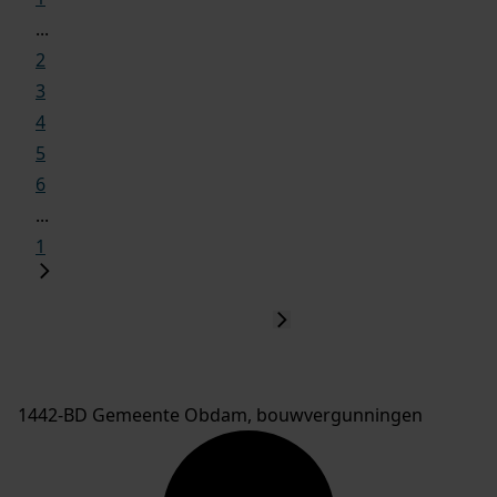
...
2
3
4
5
6
...
1
1442-BD Gemeente Obdam, bouwvergunningen