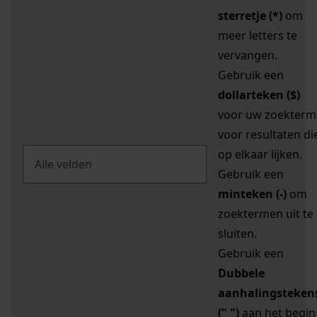
sterretje (*)
om
meer letters te
vervangen.
Gebruik een
dollarteken ($)
voor uw zoekterm
voor resultaten di
op elkaar lijken.
Gebruik een
minteken (-)
om
zoektermen uit te
sluiten.
Gebruik een
Dubbele
aanhalingsteken
(" ")
aan het begin