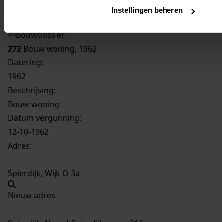
Inventaris
Instellingen beheren
03. nrs. 200-299
272
Bouw woning, 1962
Datering
:
1962
Beschrijving:
Bouw woning
Datum vergunning:
12-10-1962
Adres:
Spierdijk, Wijk O 3a
Nieuw adres: