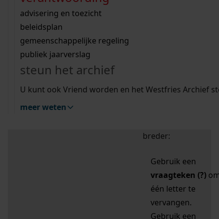
zoektips
Wij helpen u op weg met een aantal zoektips.
bekijk ons geschiedenislokaal
vergunningen
bouwvergunningen
advisering en toezicht
bekijk alle zoektips
beeld en geluid
omgevingsvergunningen
beleidsplan
uitleg nodig?
gemeenschappelijke regeling
publiek jaarverslag
Mijn Studiezaal (inloggen)
Wij helpen u op weg met een aantal zoektips.
steun het archief
bekijk alle zoektips
Door leestekens in
U kunt ook Vriend worden en het Westfries Archief s
uw zoekopdracht te
meer weten
gebruiken, zoekt u
specifieker of juist
breder:
Gebruik een
vraagteken (?)
o
één letter te
vervangen.
Gebruik een