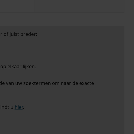
 of juist breder:
p elkaar lijken.
nde van uw zoektermen om naar de exacte
vindt u
hier
.