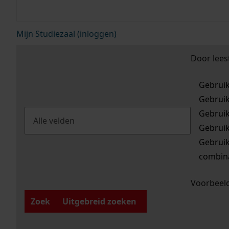
Mijn Studiezaal (inloggen)
Door lees
Gebrui
Gebrui
Gebrui
Gebrui
Gebrui
combina
Voorbeeld
Zoek
Uitgebreid zoeken