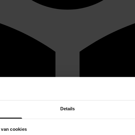
Details
 van cookies