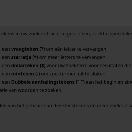
tekens in uw zoekopdracht te gebruiken, zoekt u specifieker
k een
vraagteken (?)
om één letter te vervangen.
k een
sterretje (*)
om meer letters te vervangen.
k een
dollarteken ($)
voor uw zoekterm voor resultaten die o
k een
minteken (-)
om zoektermen uit te sluiten.
k een
Dubbele aanhalingstekens (" ")
aan het begin en ei
tie van woorden te zoeken.
en van het gebruik van deze leestekens en meer zoektips 