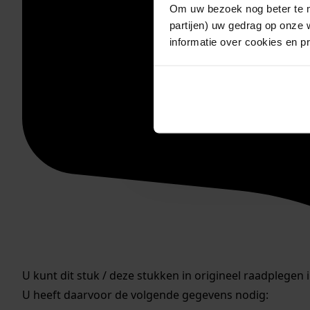
Om uw bezoek nog beter te m
partijen) uw gedrag op onze 
informatie over cookies en p
U kunt dit stuk / deze stukken in origineel raadplegen 
U heeft daarvoor de volgende gegevens nodig: