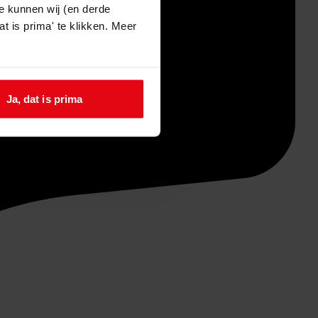
e kunnen wij (en derde
t is prima' te klikken. Meer
Ja, dat is prima