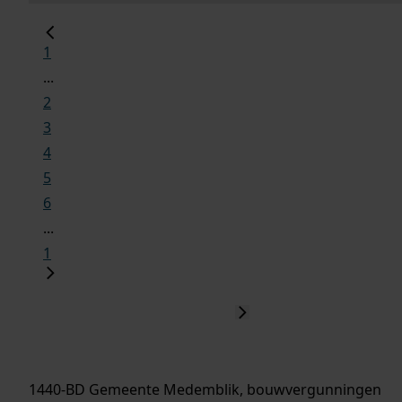
1
...
2
3
4
5
6
...
1
1440-BD Gemeente Medemblik, bouwvergunningen