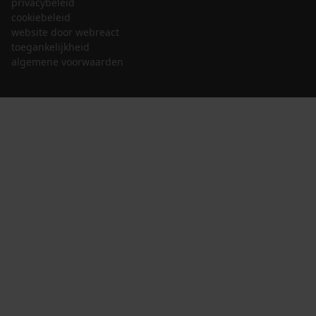
privacybeleid
cookiebeleid
website door webreact
toegankelijkheid
algemene voorwaarden