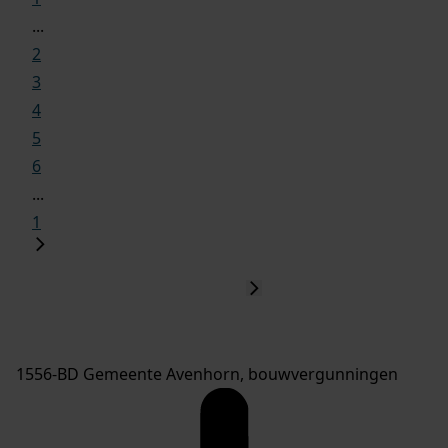
...
2
3
4
5
6
...
1
1556-BD Gemeente Avenhorn, bouwvergunningen