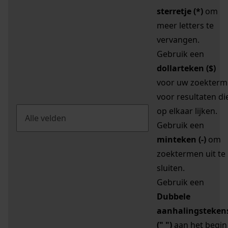
sterretje (*)
om
meer letters te
vervangen.
Gebruik een
dollarteken ($)
voor uw zoekterm
voor resultaten di
op elkaar lijken.
Gebruik een
minteken (-)
om
zoektermen uit te
sluiten.
Gebruik een
Dubbele
aanhalingsteken
(" ")
aan het begin