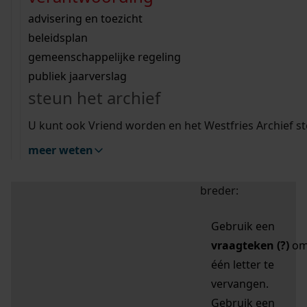
zoektips
Wij helpen u op weg met een aantal zoektips.
bekijk ons geschiedenislokaal
vergunningen
bouwvergunningen
advisering en toezicht
bekijk alle zoektips
beeld en geluid
omgevingsvergunningen
beleidsplan
uitleg nodig?
gemeenschappelijke regeling
publiek jaarverslag
Mijn Studiezaal (inloggen)
Wij helpen u op weg met een aantal zoektips.
steun het archief
bekijk alle zoektips
Door leestekens in
U kunt ook Vriend worden en het Westfries Archief s
uw zoekopdracht te
meer weten
gebruiken, zoekt u
specifieker of juist
breder:
Gebruik een
vraagteken (?)
o
één letter te
vervangen.
Gebruik een