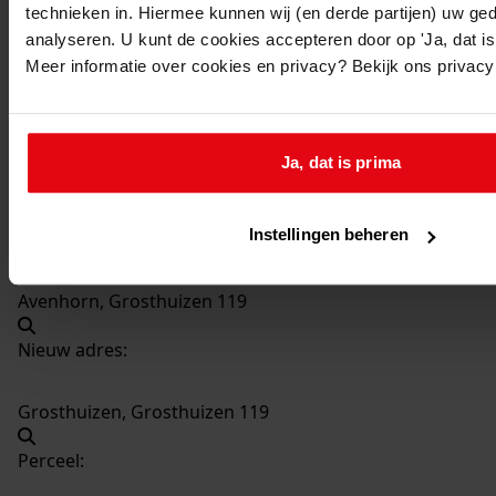
technieken in. Hiermee kunnen wij (en derde partijen) uw ge
563
Verbouwen garage, 1961
analyseren. U kunt de cookies accepteren door op 'Ja, dat is 
Datering
:
Meer informatie over cookies en privacy? Bekijk ons privac
1961
Beschrijving:
Verbouwen garage
Ja, dat is prima
Datum vergunning:
18-04-1961
Instellingen beheren
Adres:
Avenhorn, Grosthuizen 119
Nieuw adres:
Grosthuizen, Grosthuizen 119
Perceel: