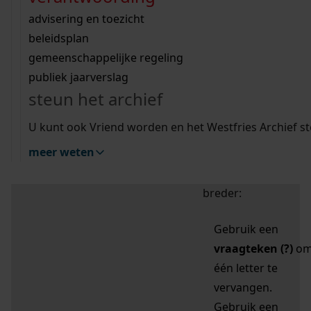
zoektips
Wij helpen u op weg met een aantal zoektips.
bekijk ons geschiedenislokaal
vergunningen
bouwvergunningen
advisering en toezicht
bekijk alle zoektips
beeld en geluid
omgevingsvergunningen
beleidsplan
uitleg nodig?
gemeenschappelijke regeling
publiek jaarverslag
Mijn Studiezaal (inloggen)
Wij helpen u op weg met een aantal zoektips.
steun het archief
bekijk alle zoektips
Door leestekens in
U kunt ook Vriend worden en het Westfries Archief s
uw zoekopdracht te
meer weten
gebruiken, zoekt u
specifieker of juist
breder:
Gebruik een
vraagteken (?)
o
één letter te
vervangen.
Gebruik een