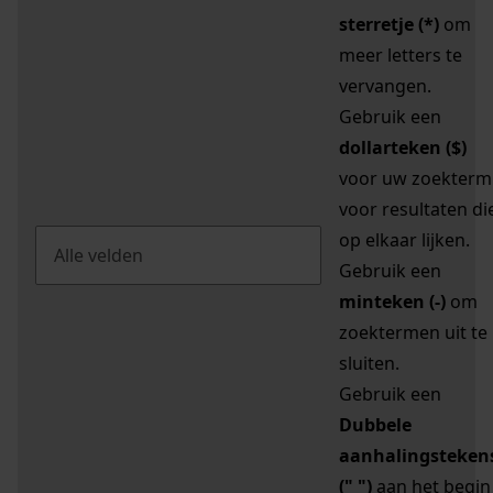
sterretje (*)
om
meer letters te
vervangen.
Gebruik een
dollarteken ($)
voor uw zoekterm
voor resultaten di
op elkaar lijken.
Gebruik een
minteken (-)
om
zoektermen uit te
sluiten.
Gebruik een
Dubbele
aanhalingsteken
(" ")
aan het begin