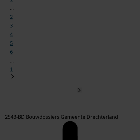
...
2
3
4
5
6
...
1
2543-BD Bouwdossiers Gemeente Drechterland