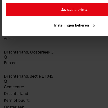
26-02-2007
Ja, dat is prima
Beschrijving:
Bouwen garage annex berging
Datum vergunning:
Instellingen beheren
26-02-2007
Adres:
Drechterland, Oosterleek 3
Perceel:
Drechterland, sectie L 1045
Gemeente:
Drechterland
Kern of buurt:
Oosterleek