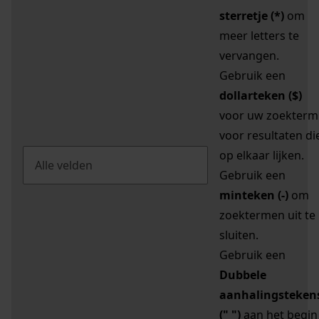
sterretje (*)
om
meer letters te
vervangen.
Gebruik een
dollarteken ($)
voor uw zoekterm
voor resultaten di
op elkaar lijken.
Gebruik een
minteken (-)
om
zoektermen uit te
sluiten.
Gebruik een
Dubbele
aanhalingsteken
(" ")
aan het begin