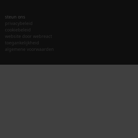
steun ons
privacybeleid
cookiebeleid
website door webreact
toegankelijkheid
algemene voorwaarden