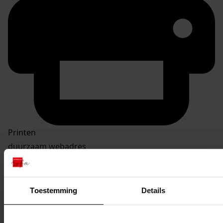
Printen
duurzaam webadres
Toestemming
Details
Inventaris