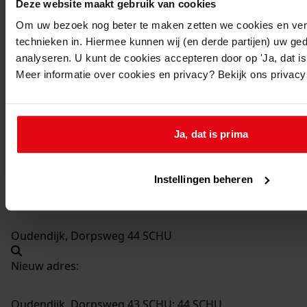
Deze website maakt gebruik van cookies
374
Bouw trekkas, 29-08-1972
Om uw bezoek nog beter te maken zetten we cookies en verg
Datering
:
technieken in. Hiermee kunnen wij (en derde partijen) uw ge
29-08-1972
analyseren. U kunt de cookies accepteren door op 'Ja, dat is 
Beschrijving:
Meer informatie over cookies en privacy? Bekijk ons privac
Bouw trekkas
Datum vergunning:
29-08-1972
Ja, dat is prima
Adres:
Instellingen beheren
Oudendijk, Dorpsweg 43
Oudendijk, Dorpsweg 44 SCHU
Nieuw adres:
Oudendijk, Dorpsweg 43 SCHU; 44 SCHU