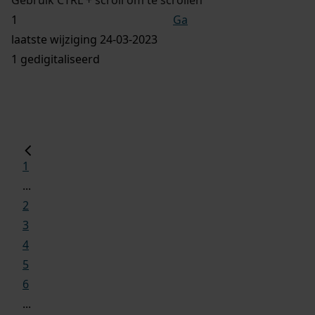
Ga
laatste wijziging 24-03-2023
1 gedigitaliseerd
1
...
2
3
4
5
6
...