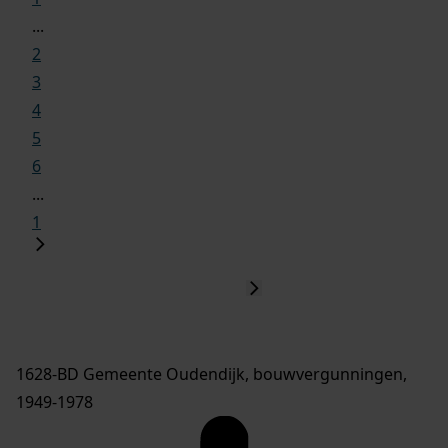
...
2
3
4
5
6
...
1
1628-BD Gemeente Oudendijk, bouwvergunningen,
1949-1978