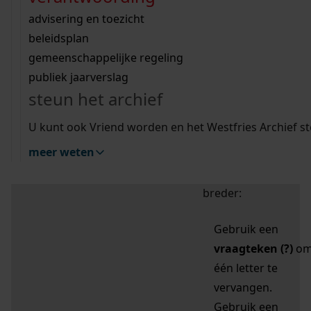
zoektips
Wij helpen u op weg met een aantal zoektips.
bekijk ons geschiedenislokaal
vergunningen
bouwvergunningen
advisering en toezicht
bekijk alle zoektips
beeld en geluid
omgevingsvergunningen
beleidsplan
uitleg nodig?
gemeenschappelijke regeling
publiek jaarverslag
Mijn Studiezaal (inloggen)
Wij helpen u op weg met een aantal zoektips.
steun het archief
bekijk alle zoektips
Door leestekens in
U kunt ook Vriend worden en het Westfries Archief s
uw zoekopdracht te
meer weten
gebruiken, zoekt u
specifieker of juist
breder:
Gebruik een
vraagteken (?)
o
één letter te
vervangen.
Gebruik een