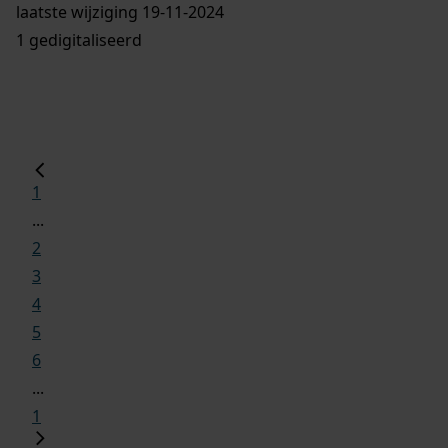
laatste wijziging 19-11-2024
1 gedigitaliseerd
1
...
2
3
4
5
6
...
1