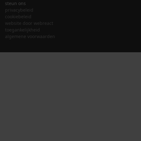
steun ons
privacybeleid
cookiebeleid
website door webreact
toegankelijkheid
algemene voorwaarden