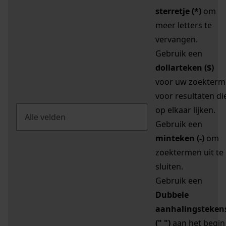
sterretje (*)
om
meer letters te
vervangen.
Gebruik een
dollarteken ($)
voor uw zoekterm
voor resultaten di
op elkaar lijken.
Gebruik een
minteken (-)
om
zoektermen uit te
sluiten.
Gebruik een
Dubbele
aanhalingsteken
(" ")
aan het begin