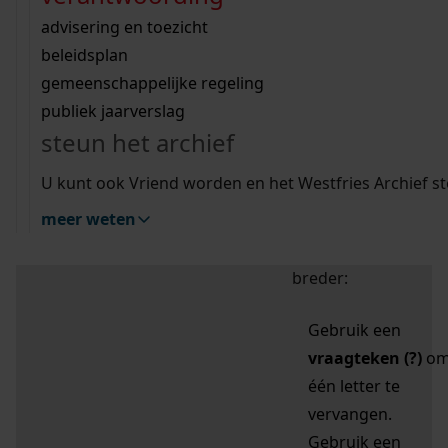
zoektips
Wij helpen u op weg met een aantal zoektips.
bekijk ons geschiedenislokaal
vergunningen
bouwvergunningen
advisering en toezicht
bekijk alle zoektips
beeld en geluid
omgevingsvergunningen
beleidsplan
uitleg nodig?
gemeenschappelijke regeling
publiek jaarverslag
Mijn Studiezaal (inloggen)
Wij helpen u op weg met een aantal zoektips.
steun het archief
bekijk alle zoektips
Door leestekens in
U kunt ook Vriend worden en het Westfries Archief s
uw zoekopdracht te
meer weten
gebruiken, zoekt u
specifieker of juist
breder:
Gebruik een
vraagteken (?)
o
één letter te
vervangen.
Gebruik een