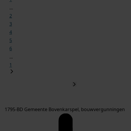
...
2
3
4
5
6
...
1
1795-BD Gemeente Bovenkarspel, bouwvergunningen