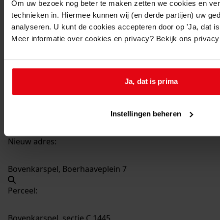
Om uw bezoek nog beter te maken zetten we cookies en verg
technieken in. Hiermee kunnen wij (en derde partijen) uw ge
1212
Bouwen van een sussluis, 30-08-1972
analyseren. U kunt de cookies accepteren door op 'Ja, dat is 
Datering
:
Meer informatie over cookies en privacy? Bekijk ons privac
30-08-1972
Beschrijving:
Bouwen van een sussluis
Ja, dat is prima
Adres:
Instellingen beheren
Bovenkarspel, Boerhaaveplein 7
Nieuw adres:
Bovenkarspel, Boerhaaveplein 7
Perceel:
Bovenkarspel, sectie C 1445