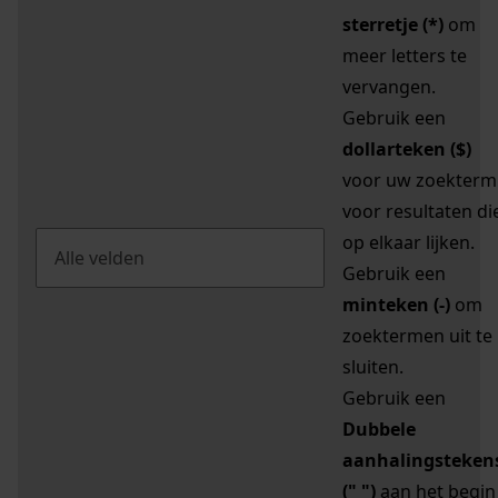
sterretje (*)
om
meer letters te
vervangen.
Gebruik een
dollarteken ($)
voor uw zoekterm
voor resultaten di
op elkaar lijken.
Gebruik een
minteken (-)
om
zoektermen uit te
sluiten.
Gebruik een
Dubbele
aanhalingsteken
(" ")
aan het begin