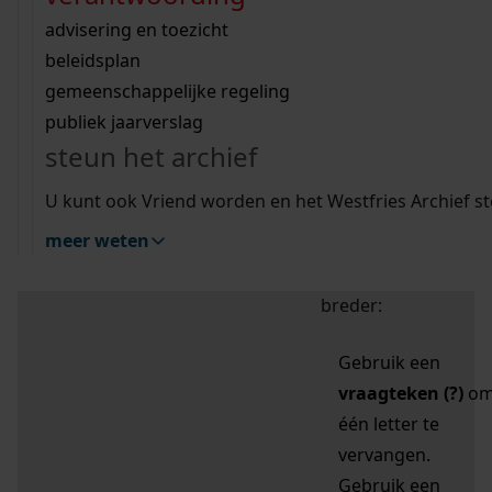
zoektips
Wij helpen u op weg met een aantal zoektips.
bekijk ons geschiedenislokaal
vergunningen
bouwvergunningen
advisering en toezicht
bekijk alle zoektips
beeld en geluid
omgevingsvergunningen
beleidsplan
uitleg nodig?
gemeenschappelijke regeling
publiek jaarverslag
Mijn Studiezaal (inloggen)
Wij helpen u op weg met een aantal zoektips.
steun het archief
bekijk alle zoektips
Door leestekens in
U kunt ook Vriend worden en het Westfries Archief s
uw zoekopdracht te
meer weten
gebruiken, zoekt u
specifieker of juist
breder:
Gebruik een
vraagteken (?)
o
één letter te
vervangen.
Gebruik een