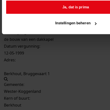
Ja, dat is prima
2068
de bouw van een dakkapel, 1999
Datering
:
Instellingen beheren
1999
Beschrijving:
de bouw van een dakkapel
Datum vergunning:
12-05-1999
Adres:
Berkhout, Bruggevaart 1
Gemeente:
Wester-Koggenland
Kern of buurt:
Berkhout