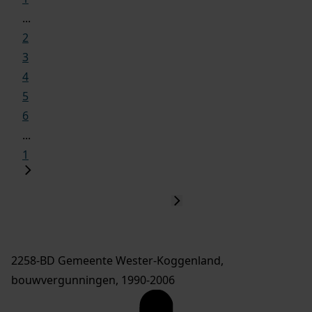
...
2
3
4
5
6
...
1
2258-BD Gemeente Wester-Koggenland,
bouwvergunningen, 1990-2006