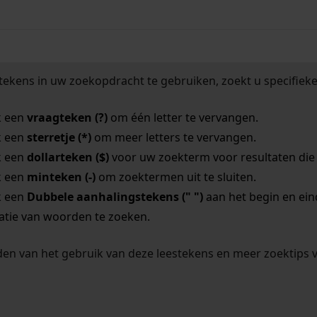
tekens in uw zoekopdracht te gebruiken, zoekt u specifieker
k een
vraagteken (?)
om één letter te vervangen.
k een
sterretje (*)
om meer letters te vervangen.
k een
dollarteken ($)
voor uw zoekterm voor resultaten die o
k een
minteken (-)
om zoektermen uit te sluiten.
k een
Dubbele aanhalingstekens (" ")
aan het begin en ei
tie van woorden te zoeken.
en van het gebruik van deze leestekens en meer zoektips 