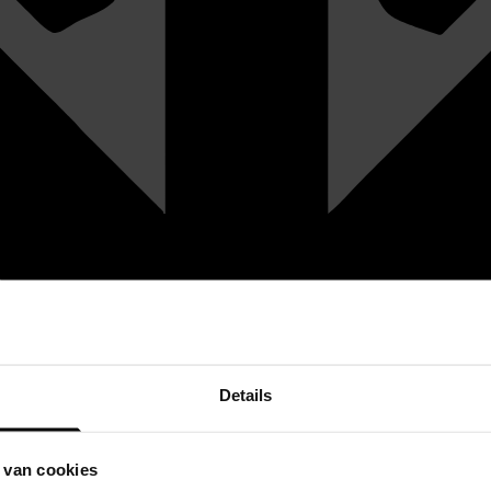
Details
 van cookies