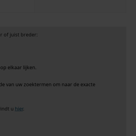
 of juist breder:
p elkaar lijken.
nde van uw zoektermen om naar de exacte
vindt u
hier
.