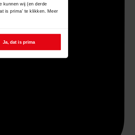
e kunnen wij (en derde
t is prima' te klikken. Meer
Ja, dat is prima