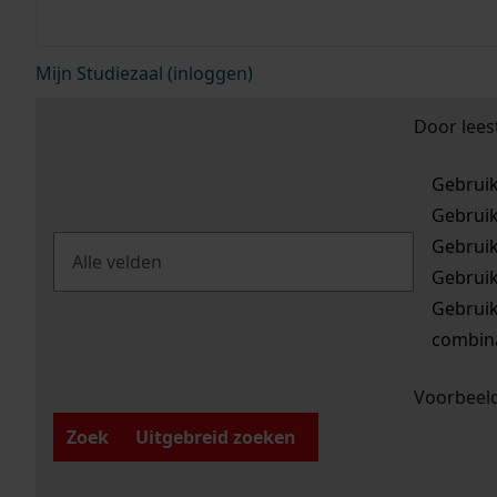
Mijn Studiezaal (inloggen)
Door lees
Gebrui
Gebrui
Gebrui
Gebrui
Gebrui
combina
Voorbeeld
Zoek
Uitgebreid zoeken