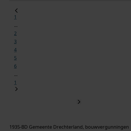
1
...
2
3
4
5
6
...
1
1935-BD Gemeente Drechterland, bouwvergunningen