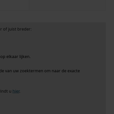
 of juist breder:
p elkaar lijken.
nde van uw zoektermen om naar de exacte
vindt u
hier
.