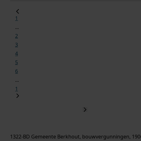
1
...
2
3
4
5
6
...
1
1322-BD Gemeente Berkhout, bouwvergunningen, 190