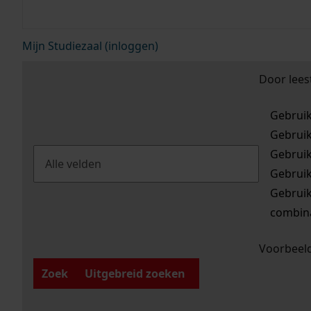
Mijn Studiezaal (inloggen)
Door lees
Gebrui
Gebrui
Gebrui
Gebrui
Gebrui
combina
Voorbeeld
Zoek
Uitgebreid zoeken