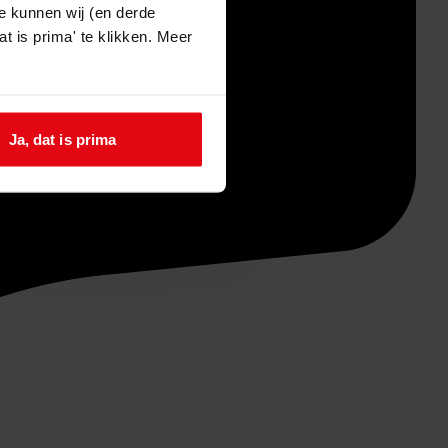
e kunnen wij (en derde
t is prima' te klikken. Meer
Ja, dat is prima