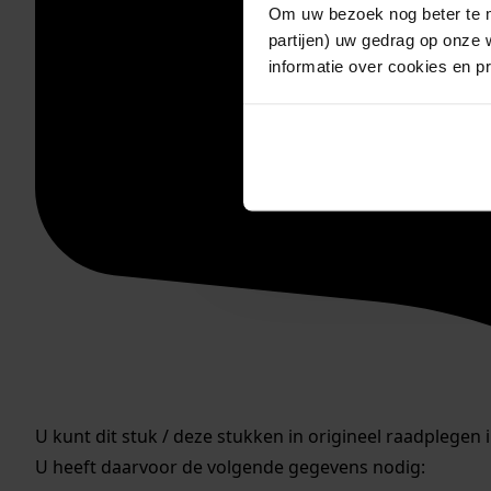
Om uw bezoek nog beter te m
partijen) uw gedrag op onze 
informatie over cookies en p
U kunt dit stuk / deze stukken in origineel raadplegen 
U heeft daarvoor de volgende gegevens nodig: