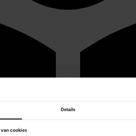
Details
 van cookies