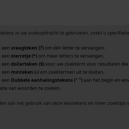
tekens in uw zoekopdracht te gebruiken, zoekt u specifieker
k een
vraagteken (?)
om één letter te vervangen.
k een
sterretje (*)
om meer letters te vervangen.
k een
dollarteken ($)
voor uw zoekterm voor resultaten die o
k een
minteken (-)
om zoektermen uit te sluiten.
k een
Dubbele aanhalingstekens (" ")
aan het begin en ei
tie van woorden te zoeken.
en van het gebruik van deze leestekens en meer zoektips 