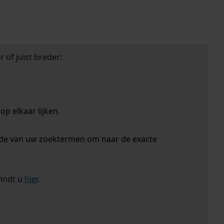
 of juist breder:
p elkaar lijken.
nde van uw zoektermen om naar de exacte
vindt u
hier
.