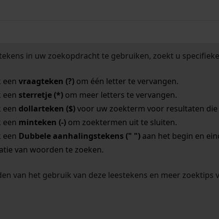
tekens in uw zoekopdracht te gebruiken, zoekt u specifieker
k een
vraagteken (?)
om één letter te vervangen.
k een
sterretje (*)
om meer letters te vervangen.
k een
dollarteken ($)
voor uw zoekterm voor resultaten die o
k een
minteken (-)
om zoektermen uit te sluiten.
k een
Dubbele aanhalingstekens (" ")
aan het begin en ei
tie van woorden te zoeken.
en van het gebruik van deze leestekens en meer zoektips 