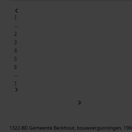
1
...
2
3
4
5
6
...
1
1322-BD Gemeente Berkhout, bouwvergunningen, 190