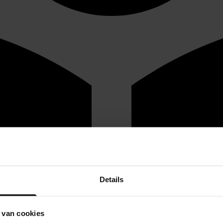
Details
 van cookies