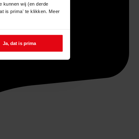
e kunnen wij (en derde
t is prima' te klikken. Meer
Ja, dat is prima