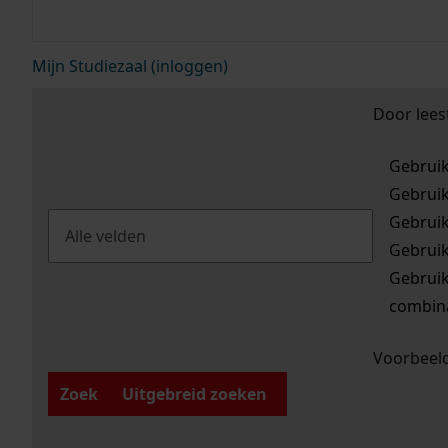
Mijn Studiezaal (inloggen)
Door lees
Gebrui
Gebrui
Gebrui
Gebrui
Gebrui
combina
Voorbeeld
Zoek
Uitgebreid zoeken