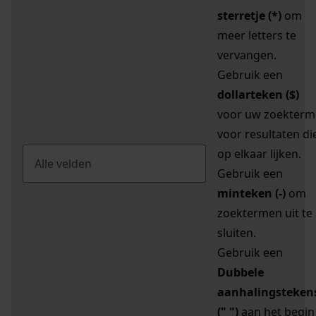
sterretje (*)
om
meer letters te
vervangen.
Gebruik een
dollarteken ($)
voor uw zoekterm
voor resultaten di
op elkaar lijken.
Gebruik een
minteken (-)
om
zoektermen uit te
sluiten.
Gebruik een
Dubbele
aanhalingsteken
(" ")
aan het begin