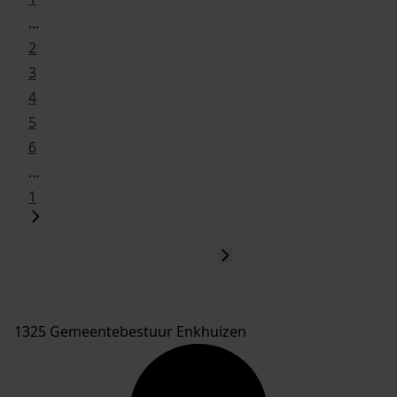
...
2
3
4
5
6
...
1
1325 Gemeentebestuur Enkhuizen