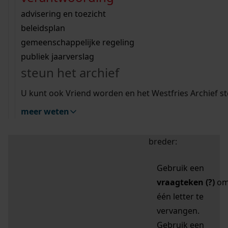
zoektips
Wij helpen u op weg met een aantal zoektips.
bekijk ons geschiedenislokaal
vergunningen
bouwvergunningen
advisering en toezicht
bekijk alle zoektips
beeld en geluid
omgevingsvergunningen
beleidsplan
uitleg nodig?
gemeenschappelijke regeling
publiek jaarverslag
Mijn Studiezaal (inloggen)
Wij helpen u op weg met een aantal zoektips.
steun het archief
bekijk alle zoektips
Door leestekens in
U kunt ook Vriend worden en het Westfries Archief s
uw zoekopdracht te
meer weten
gebruiken, zoekt u
specifieker of juist
breder:
Gebruik een
vraagteken (?)
o
één letter te
vervangen.
Gebruik een