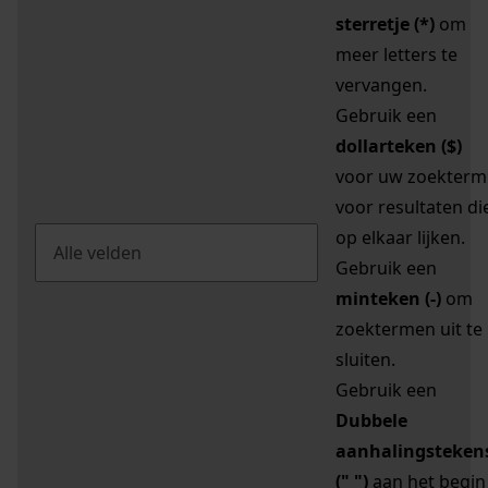
sterretje (*)
om
meer letters te
vervangen.
Gebruik een
dollarteken ($)
voor uw zoekterm
voor resultaten di
op elkaar lijken.
Gebruik een
minteken (-)
om
zoektermen uit te
sluiten.
Gebruik een
Dubbele
aanhalingsteken
(" ")
aan het begin