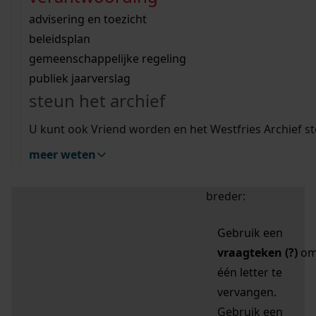
zoektips
Wij helpen u op weg met een aantal zoektips.
bekijk ons geschiedenislokaal
vergunningen
bouwvergunningen
advisering en toezicht
bekijk alle zoektips
beeld en geluid
omgevingsvergunningen
beleidsplan
uitleg nodig?
gemeenschappelijke regeling
publiek jaarverslag
Mijn Studiezaal (inloggen)
Wij helpen u op weg met een aantal zoektips.
steun het archief
bekijk alle zoektips
Door leestekens in
U kunt ook Vriend worden en het Westfries Archief s
uw zoekopdracht te
meer weten
gebruiken, zoekt u
specifieker of juist
breder:
Gebruik een
vraagteken (?)
o
één letter te
vervangen.
Gebruik een