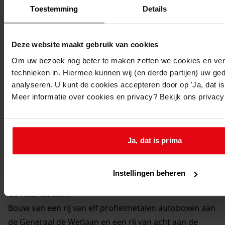
Toestemming
Details
1973
Beschrijving:
Bouw van een rij van elf profielmetalen autoboxen aan
Deze website maakt gebruik van cookies
de Generaal de Wetlaan en een rij van acht aan de
Om uw bezoek nog beter te maken zetten we cookies en verg
Rose Précocestraat
technieken in. Hiermee kunnen wij (en derde partijen) uw ge
Datum vergunning:
analyseren. U kunt de cookies accepteren door op 'Ja, dat is 
17-07-1973
Meer informatie over cookies en privacy? Bekijk ons privac
Adres:
Andijk, Generaal de Wetlaan 35, 36, 37, 38, 39, 40, 41,
42, 43, 44, 45
Ja, dat is prima
Andijk, Rose Précocestraat 2, 2, 2, 2, 2, 2, 2, 2
Gemeente:
Instellingen beheren
Andijk
Ga naar dit stuk:
Bouw van een rij van elf profielmetalen autoboxen aan
de Generaal de Wetlaan en een rij van acht aan de