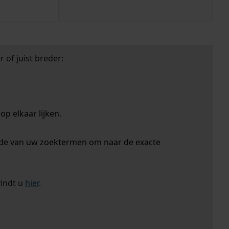
 of juist breder:
p elkaar lijken.
nde van uw zoektermen om naar de exacte
vindt u
hier
.