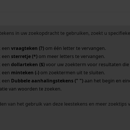
tekens in uw zoekopdracht te gebruiken, zoekt u specifieker
k een
vraagteken (?)
om één letter te vervangen.
k een
sterretje (*)
om meer letters te vervangen.
k een
dollarteken ($)
voor uw zoekterm voor resultaten die o
k een
minteken (-)
om zoektermen uit te sluiten.
k een
Dubbele aanhalingstekens (" ")
aan het begin en ei
tie van woorden te zoeken.
en van het gebruik van deze leestekens en meer zoektips 