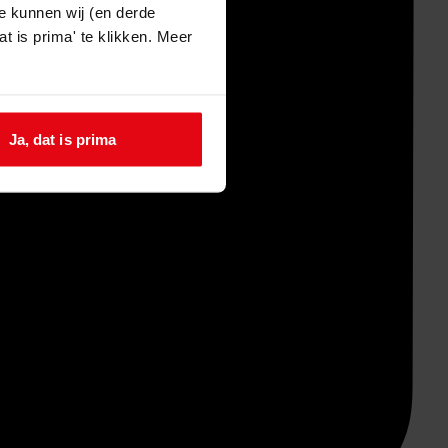
e kunnen wij (en derde
t is prima' te klikken. Meer
Ja, dat is prima