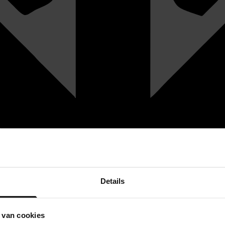
Details
 van cookies