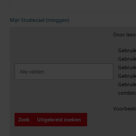
Mijn Studiezaal (inloggen)
Door lees
Gebrui
Gebrui
Gebrui
Gebrui
Gebrui
combina
Voorbeeld
Zoek
Uitgebreid zoeken