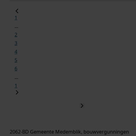
1
...
2
3
4
5
6
...
1
2062-BD Gemeente Medemblik, bouwvergunningen