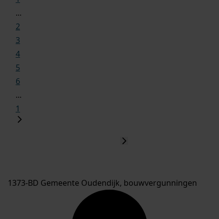
...
2
3
4
5
6
...
1
1373-BD Gemeente Oudendijk, bouwvergunningen