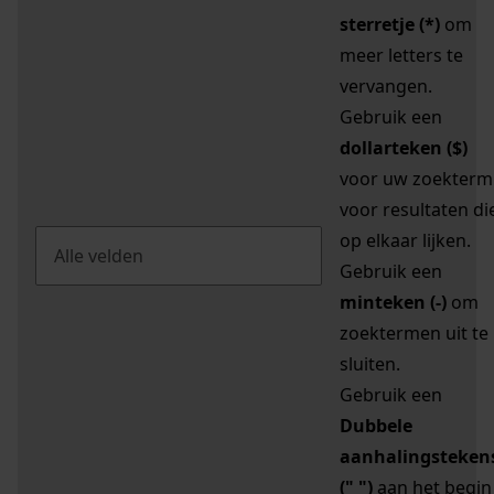
sterretje (*)
om
meer letters te
vervangen.
Gebruik een
dollarteken ($)
voor uw zoekterm
voor resultaten di
op elkaar lijken.
Gebruik een
minteken (-)
om
zoektermen uit te
sluiten.
Gebruik een
Dubbele
aanhalingsteken
(" ")
aan het begin