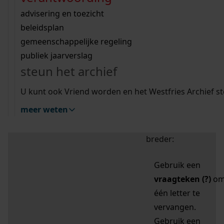
zoektips
Wij helpen u op weg met een aantal zoektips.
bekijk ons geschiedenislokaal
vergunningen
bouwvergunningen
advisering en toezicht
bekijk alle zoektips
beeld en geluid
omgevingsvergunningen
beleidsplan
uitleg nodig?
gemeenschappelijke regeling
publiek jaarverslag
Mijn Studiezaal (inloggen)
Wij helpen u op weg met een aantal zoektips.
steun het archief
bekijk alle zoektips
Door leestekens in
U kunt ook Vriend worden en het Westfries Archief s
uw zoekopdracht te
meer weten
gebruiken, zoekt u
specifieker of juist
breder:
Gebruik een
vraagteken (?)
o
één letter te
vervangen.
Gebruik een