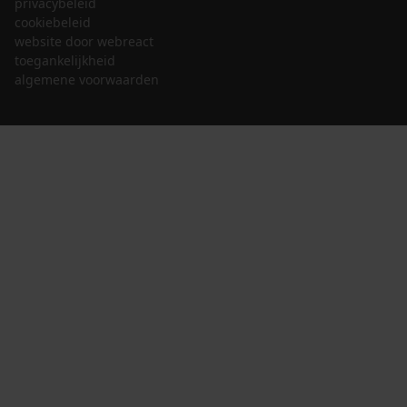
privacybeleid
cookiebeleid
website door webreact
toegankelijkheid
algemene voorwaarden