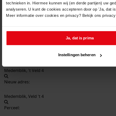
technieken in. Hiermee kunnen wij (en derde partijen) uw ge
371
Plaatsen van een loopbrug bij de woning, 2004
analyseren. U kunt de cookies accepteren door op 'Ja, dat is 
Datering
:
Meer informatie over cookies en privacy? Bekijk ons privac
2004
Beschrijving:
Plaatsen van een loopbrug bij de woning
Ja, dat is prima
Datum vergunning:
27-01-2004
Instellingen beheren
Adres:
Medemblik, 't Veld 4
Nieuw adres:
Medemblik, Veld 't 4
Perceel: