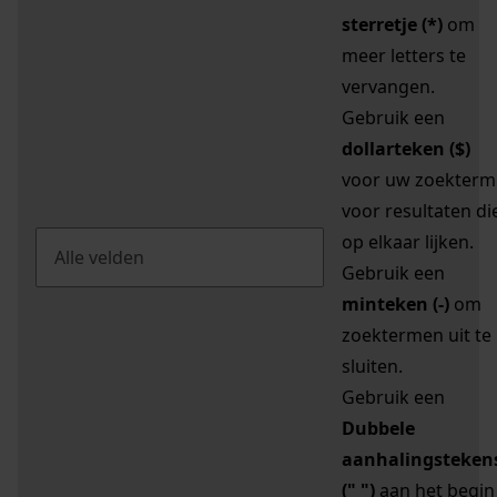
sterretje (*)
om
meer letters te
vervangen.
Gebruik een
dollarteken ($)
voor uw zoekterm
voor resultaten di
op elkaar lijken.
Gebruik een
minteken (-)
om
zoektermen uit te
sluiten.
Gebruik een
Dubbele
aanhalingsteken
(" ")
aan het begin