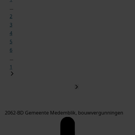
...
2
3
4
5
6
...
1
2062-BD Gemeente Medemblik, bouwvergunningen