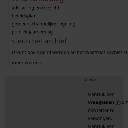
zoektips
Wij helpen u op weg met een aantal zoektips.
bekijk ons geschiedenislokaal
vergunningen
bouwvergunningen
advisering en toezicht
bekijk alle zoektips
beeld en geluid
omgevingsvergunningen
beleidsplan
uitleg nodig?
gemeenschappelijke regeling
publiek jaarverslag
Mijn Studiezaal (inloggen)
Wij helpen u op weg met een aantal zoektips.
steun het archief
bekijk alle zoektips
Door leestekens in
U kunt ook Vriend worden en het Westfries Archief s
uw zoekopdracht te
meer weten
gebruiken, zoekt u
specifieker of juist
breder:
Gebruik een
vraagteken (?)
o
één letter te
vervangen.
Gebruik een