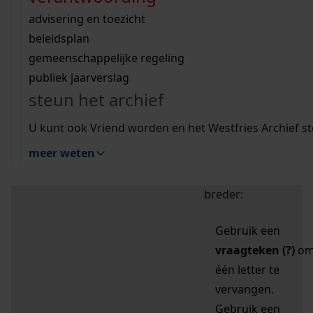
zoektips
Wij helpen u op weg met een aantal zoektips.
bekijk ons geschiedenislokaal
vergunningen
bouwvergunningen
advisering en toezicht
bekijk alle zoektips
beeld en geluid
omgevingsvergunningen
beleidsplan
uitleg nodig?
gemeenschappelijke regeling
publiek jaarverslag
Mijn Studiezaal (inloggen)
Wij helpen u op weg met een aantal zoektips.
steun het archief
bekijk alle zoektips
Door leestekens in
U kunt ook Vriend worden en het Westfries Archief s
uw zoekopdracht te
meer weten
gebruiken, zoekt u
specifieker of juist
breder:
Gebruik een
vraagteken (?)
o
één letter te
vervangen.
Gebruik een