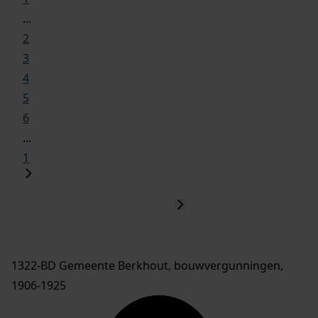
...
2
3
4
5
6
...
1
1322-BD Gemeente Berkhout, bouwvergunningen,
1906-1925