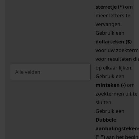
sterretje (*)
om
meer letters te
vervangen.
Gebruik een
dollarteken ($)
voor uw zoekterm
voor resultaten di
op elkaar lijken.
Gebruik een
minteken (-)
om
zoektermen uit te
sluiten.
Gebruik een
Dubbele
aanhalingsteken
(" ")
aan het begin