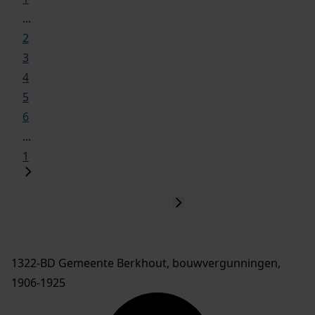
...
2
3
4
5
6
...
1
1322-BD Gemeente Berkhout, bouwvergunningen,
1906-1925