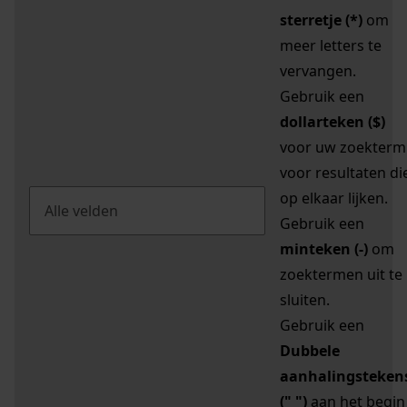
sterretje (*)
om
meer letters te
vervangen.
Gebruik een
dollarteken ($)
voor uw zoekterm
voor resultaten di
op elkaar lijken.
Gebruik een
minteken (-)
om
zoektermen uit te
sluiten.
Gebruik een
Dubbele
aanhalingsteken
(" ")
aan het begin