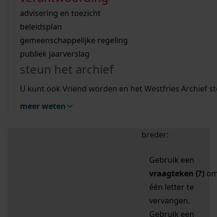
zoektips
Wij helpen u op weg met een aantal zoektips.
bekijk ons geschiedenislokaal
vergunningen
bouwvergunningen
advisering en toezicht
bekijk alle zoektips
beeld en geluid
omgevingsvergunningen
beleidsplan
uitleg nodig?
gemeenschappelijke regeling
publiek jaarverslag
Mijn Studiezaal (inloggen)
Wij helpen u op weg met een aantal zoektips.
steun het archief
bekijk alle zoektips
Door leestekens in
U kunt ook Vriend worden en het Westfries Archief s
uw zoekopdracht te
meer weten
gebruiken, zoekt u
specifieker of juist
breder:
Gebruik een
vraagteken (?)
o
één letter te
vervangen.
Gebruik een