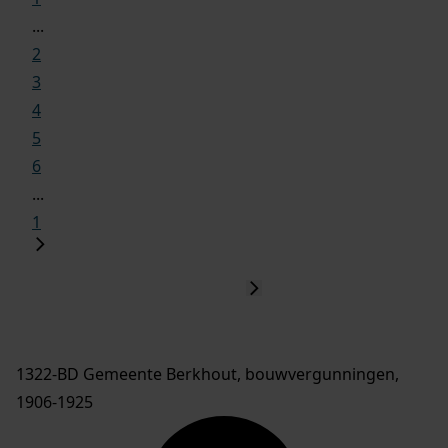
...
2
3
4
5
6
...
1
1322-BD Gemeente Berkhout, bouwvergunningen,
1906-1925