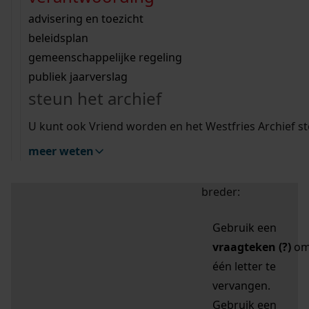
zoektips
Wij helpen u op weg met een aantal zoektips.
bekijk ons geschiedenislokaal
vergunningen
bouwvergunningen
advisering en toezicht
bekijk alle zoektips
beeld en geluid
omgevingsvergunningen
beleidsplan
uitleg nodig?
gemeenschappelijke regeling
publiek jaarverslag
Mijn Studiezaal (inloggen)
Wij helpen u op weg met een aantal zoektips.
steun het archief
bekijk alle zoektips
Door leestekens in
U kunt ook Vriend worden en het Westfries Archief s
uw zoekopdracht te
meer weten
gebruiken, zoekt u
specifieker of juist
breder:
Gebruik een
vraagteken (?)
o
één letter te
vervangen.
Gebruik een