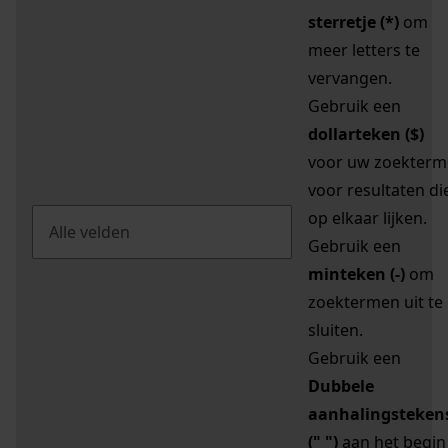
sterretje (*)
om
meer letters te
vervangen.
Gebruik een
dollarteken ($)
voor uw zoekterm
voor resultaten di
op elkaar lijken.
Gebruik een
minteken (-)
om
zoektermen uit te
sluiten.
Gebruik een
Dubbele
aanhalingsteken
(" ")
aan het begin