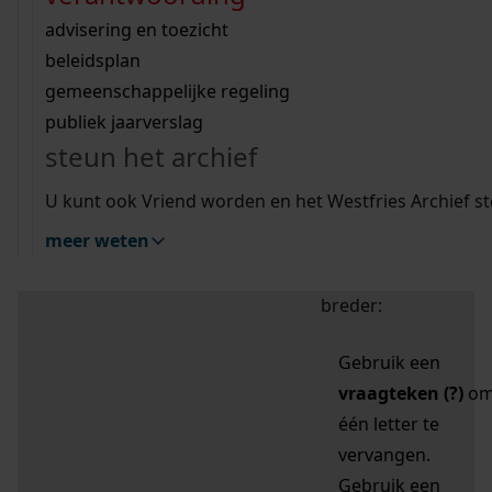
zoektips
Wij helpen u op weg met een aantal zoektips.
bekijk ons geschiedenislokaal
vergunningen
bouwvergunningen
advisering en toezicht
bekijk alle zoektips
beeld en geluid
omgevingsvergunningen
beleidsplan
uitleg nodig?
gemeenschappelijke regeling
publiek jaarverslag
Mijn Studiezaal (inloggen)
Wij helpen u op weg met een aantal zoektips.
steun het archief
bekijk alle zoektips
Door leestekens in
U kunt ook Vriend worden en het Westfries Archief s
uw zoekopdracht te
meer weten
gebruiken, zoekt u
specifieker of juist
breder:
Gebruik een
vraagteken (?)
o
één letter te
vervangen.
Gebruik een