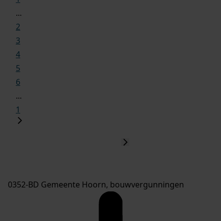
...
2
3
4
5
6
...
1
0352-BD Gemeente Hoorn, bouwvergunningen