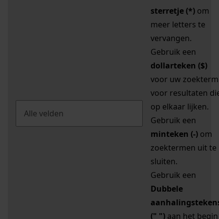
sterretje (*)
om
meer letters te
vervangen.
Gebruik een
dollarteken ($)
voor uw zoekterm
voor resultaten di
op elkaar lijken.
Gebruik een
minteken (-)
om
zoektermen uit te
sluiten.
Gebruik een
Dubbele
aanhalingsteken
(" ")
aan het begin