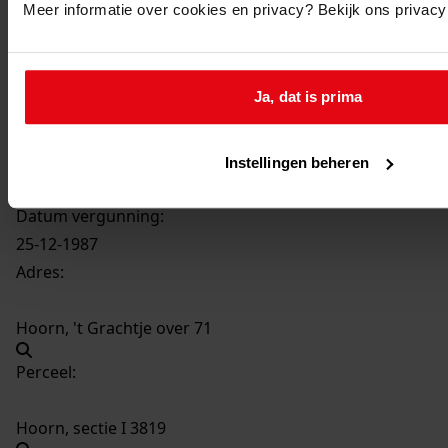
Meer informatie over cookies en privacy? Bekijk ons privac
1365
Bouw woning met garage, onderdeel 11 O-
Energiewoningen, 1987
Datering
:
Ja, dat is prima
1987
Beschrijving:
Bouw woning met garage, onderdeel 11 O-
Instellingen beheren
Energiewoningen
Datum vergunning:
25-12-1987
Adres:
Hoorn, 't Grachtje over 71
Perceel:
Hoorn, sectie I 3819