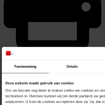
Printen
duurzaam webadres
Toestemming
Details
Deze website maakt gebruik van cookies
Inventaris
Om uw bezoek nog beter te maken zetten we cookies en verg
Inv.nrs. 1301-1400
technieken in. Hiermee kunnen wij (en derde partijen) uw ge
analyseren. U kunt de cookies accepteren door op 'Ja, dat is 