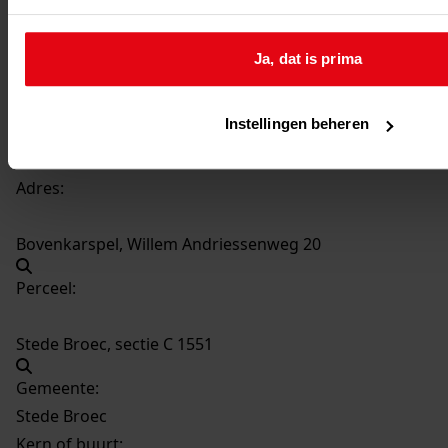
Datering
:
1982
Ja, dat is prima
Beschrijving:
Plaatsen van een kap op de garage
Instellingen beheren
Datum vergunning:
25-08-1982
Adres:
Bovenkarspel, Willem Andriessenweg 20
Perceel:
Stede Broec, sectie C 1551
Gemeente:
Stede Broec
Kern of buurt: