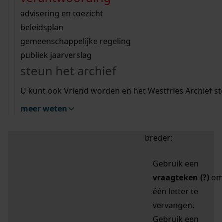
zoektips
Wij helpen u op weg met een aantal zoektips.
bekijk ons geschiedenislokaal
vergunningen
bouwvergunningen
advisering en toezicht
bekijk alle zoektips
beeld en geluid
omgevingsvergunningen
beleidsplan
uitleg nodig?
gemeenschappelijke regeling
publiek jaarverslag
Mijn Studiezaal (inloggen)
Wij helpen u op weg met een aantal zoektips.
steun het archief
bekijk alle zoektips
Door leestekens in
U kunt ook Vriend worden en het Westfries Archief s
uw zoekopdracht te
meer weten
gebruiken, zoekt u
specifieker of juist
breder:
Gebruik een
vraagteken (?)
o
één letter te
vervangen.
Gebruik een