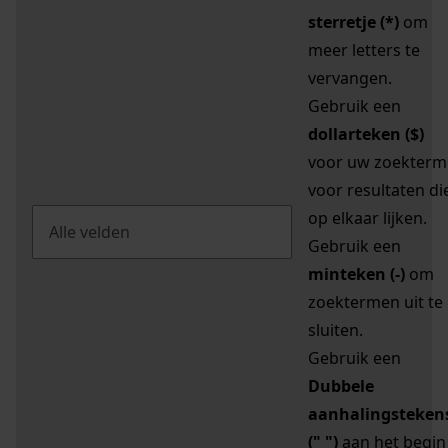
sterretje (*)
om
meer letters te
vervangen.
Gebruik een
dollarteken ($)
voor uw zoekterm
voor resultaten di
op elkaar lijken.
Gebruik een
minteken (-)
om
zoektermen uit te
sluiten.
Gebruik een
Dubbele
aanhalingsteken
(" ")
aan het begin