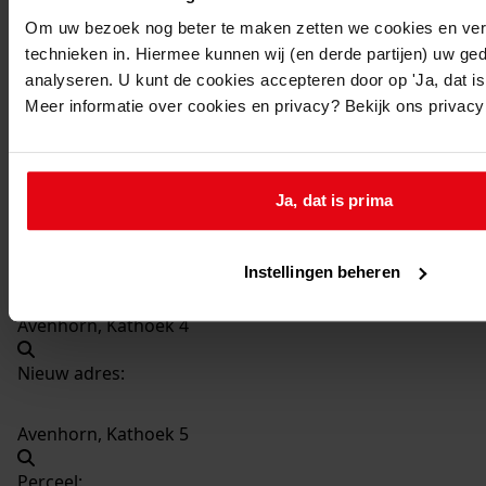
299
Geheel vernieuwen en veranderen van een
Om uw bezoek nog beter te maken zetten we cookies en verg
woning, 03-05-1973
technieken in. Hiermee kunnen wij (en derde partijen) uw ge
Datering
:
analyseren. U kunt de cookies accepteren door op 'Ja, dat is 
Meer informatie over cookies en privacy? Bekijk ons privac
03-05-1973
Beschrijving:
Geheel vernieuwen en veranderen van een woning
Ja, dat is prima
Datum vergunning:
03-05-1973
Adres:
Instellingen beheren
Avenhorn, Kathoek 4
Nieuw adres:
Avenhorn, Kathoek 5
Perceel: