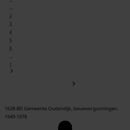
...
2
3
4
5
6
...
1
1628-BD Gemeente Oudendijk, bouwvergunningen,
1949-1978