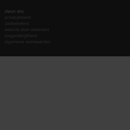
steun ons
privacybeleid
cookiebeleid
website door webreact
toegankelijkheid
algemene voorwaarden