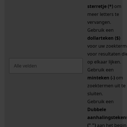
sterretje (*)
om
meer letters te
vervangen.
Gebruik een
dollarteken ($)
voor uw zoekterm
voor resultaten di
op elkaar lijken.
Gebruik een
minteken (-)
om
zoektermen uit te
sluiten.
Gebruik een
Dubbele
aanhalingsteken
(" ")
aan het begin