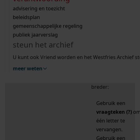
zoektips
Wij helpen u op weg met een aantal zoektips.
bekijk ons geschiedenislokaal
vergunningen
bouwvergunningen
advisering en toezicht
bekijk alle zoektips
beeld en geluid
omgevingsvergunningen
beleidsplan
uitleg nodig?
gemeenschappelijke regeling
publiek jaarverslag
Mijn Studiezaal (inloggen)
Wij helpen u op weg met een aantal zoektips.
steun het archief
bekijk alle zoektips
Door leestekens in
U kunt ook Vriend worden en het Westfries Archief s
uw zoekopdracht te
meer weten
gebruiken, zoekt u
specifieker of juist
breder:
Gebruik een
vraagteken (?)
o
één letter te
vervangen.
Gebruik een