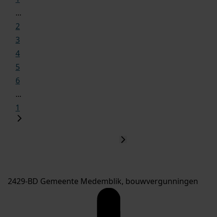
...
2
3
4
5
6
...
1
2429-BD Gemeente Medemblik, bouwvergunningen