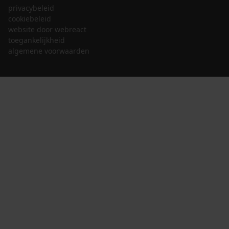
privacybeleid
cookiebeleid
website door webreact
toegankelijkheid
algemene voorwaarden