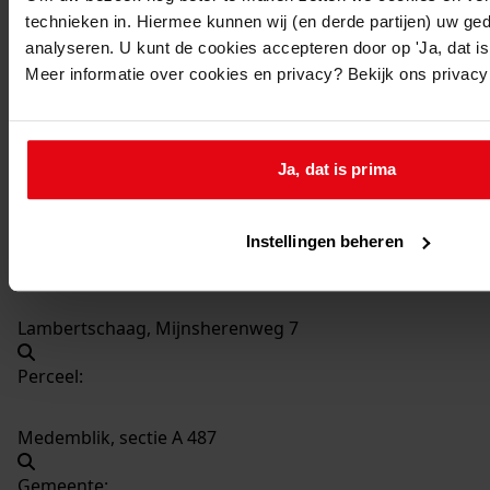
1250
Bouw van een machineberging tweede fase, 2010
technieken in. Hiermee kunnen wij (en derde partijen) uw ge
analyseren. U kunt de cookies accepteren door op 'Ja, dat is 
- 2012
Meer informatie over cookies en privacy? Bekijk ons privac
Datering
:
2010 - 2012
Beschrijving:
Ja, dat is prima
Bouw van een machineberging tweede fase
Datum vergunning:
11-nov-10
Instellingen beheren
Adres:
Lambertschaag, Mijnsherenweg 7
Perceel:
Medemblik, sectie A 487
Gemeente: