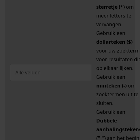
sterretje (*)
om
meer letters te
vervangen.
Gebruik een
dollarteken ($)
voor uw zoekterm
voor resultaten di
op elkaar lijken.
Gebruik een
minteken (-)
om
zoektermen uit te
sluiten.
Gebruik een
Dubbele
aanhalingsteken
(" ")
aan het begin