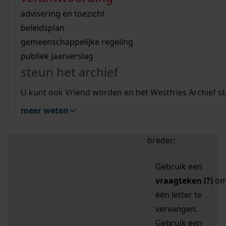
zoektips
Wij helpen u op weg met een aantal zoektips.
bekijk ons geschiedenislokaal
vergunningen
bouwvergunningen
advisering en toezicht
bekijk alle zoektips
beeld en geluid
omgevingsvergunningen
beleidsplan
uitleg nodig?
gemeenschappelijke regeling
publiek jaarverslag
Mijn Studiezaal (inloggen)
Wij helpen u op weg met een aantal zoektips.
steun het archief
bekijk alle zoektips
Door leestekens in
U kunt ook Vriend worden en het Westfries Archief s
uw zoekopdracht te
meer weten
gebruiken, zoekt u
specifieker of juist
breder:
Gebruik een
vraagteken (?)
o
één letter te
vervangen.
Gebruik een