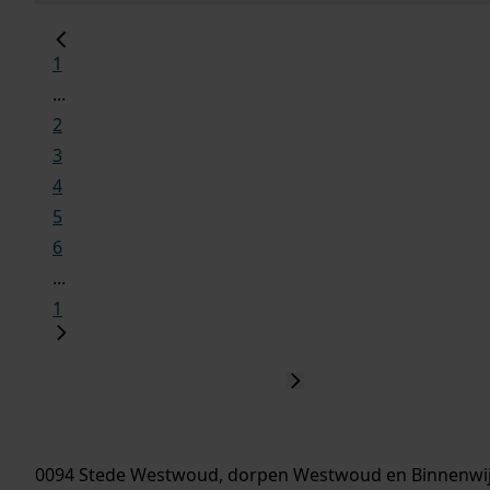
1
...
2
3
4
5
6
...
1
0094 Stede Westwoud, dorpen Westwoud en Binnenw