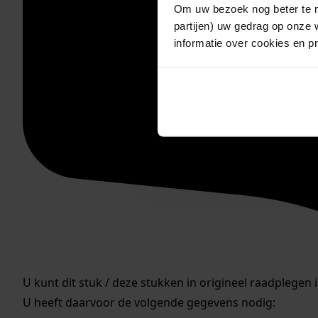
Om uw bezoek nog beter te m
partijen) uw gedrag op onze 
informatie over cookies en p
U kunt dit stuk / deze stukken in origineel raadplegen 
U heeft daarvoor de volgende gegevens nodig: