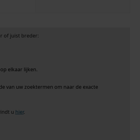
 of juist breder:
p elkaar lijken.
nde van uw zoektermen om naar de exacte
vindt u
hier
.