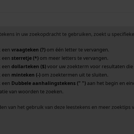
tekens in uw zoekopdracht te gebruiken, zoekt u specifieker
k een
vraagteken (?)
om één letter te vervangen.
k een
sterretje (*)
om meer letters te vervangen.
k een
dollarteken ($)
voor uw zoekterm voor resultaten die o
k een
minteken (-)
om zoektermen uit te sluiten.
k een
Dubbele aanhalingstekens (" ")
aan het begin en ei
tie van woorden te zoeken.
en van het gebruik van deze leestekens en meer zoektips 