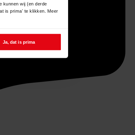
e kunnen wij (en derde
t is prima' te klikken. Meer
Ja, dat is prima