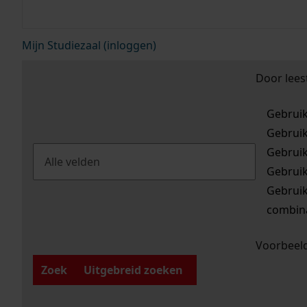
Mijn Studiezaal (inloggen)
Door lees
Gebrui
Gebrui
Gebrui
Gebrui
Gebrui
combina
Voorbeeld
Zoek
Uitgebreid zoeken