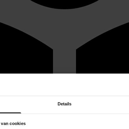
Details
 van cookies