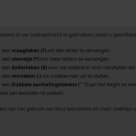
tekens in uw zoekopdracht te gebruiken, zoekt u specifieker
k een
vraagteken (?)
om één letter te vervangen.
k een
sterretje (*)
om meer letters te vervangen.
k een
dollarteken ($)
voor uw zoekterm voor resultaten die o
k een
minteken (-)
om zoektermen uit te sluiten.
k een
Dubbele aanhalingstekens (" ")
aan het begin en ei
tie van woorden te zoeken.
en van het gebruik van deze leestekens en meer zoektips 