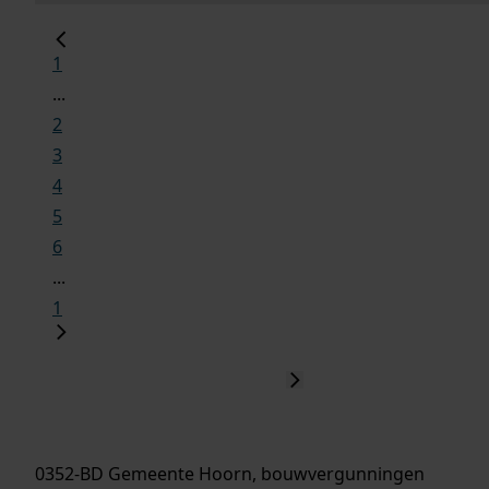
1
...
2
3
4
5
6
...
1
0352-BD Gemeente Hoorn, bouwvergunningen