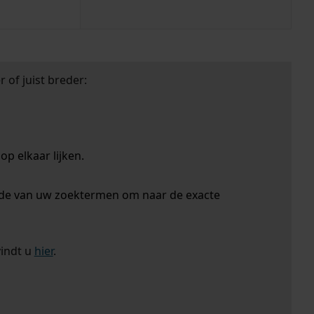
 of juist breder:
p elkaar lijken.
nde van uw zoektermen om naar de exacte
vindt u
hier
.