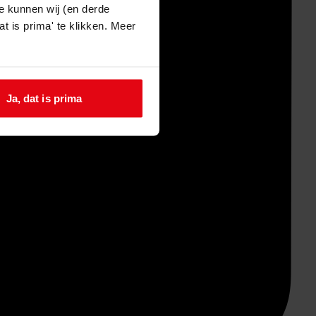
e kunnen wij (en derde
t is prima' te klikken. Meer
Ja, dat is prima