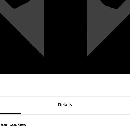
Details
 van cookies