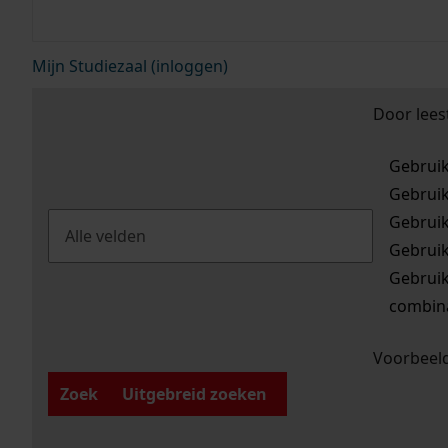
Mijn Studiezaal (inloggen)
Door lees
Gebrui
Gebrui
Gebrui
Gebrui
Gebrui
combina
Voorbeeld
Zoek
Uitgebreid zoeken