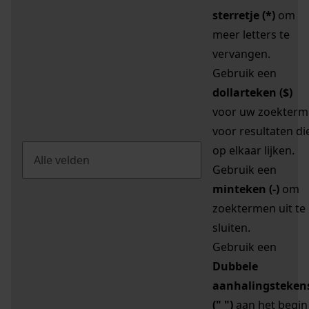
sterretje (*)
om
meer letters te
vervangen.
Gebruik een
dollarteken ($)
voor uw zoekterm
voor resultaten di
op elkaar lijken.
Gebruik een
minteken (-)
om
zoektermen uit te
sluiten.
Gebruik een
Dubbele
aanhalingsteken
(" ")
aan het begin