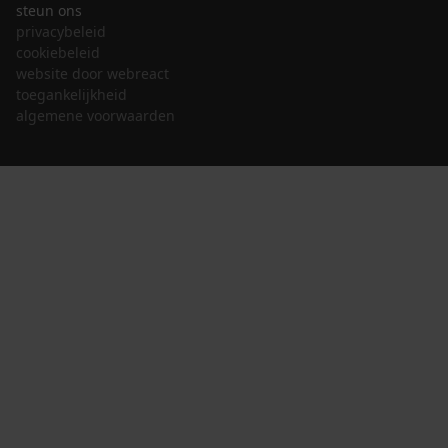
steun ons
privacybeleid
cookiebeleid
website door webreact
toegankelijkheid
algemene voorwaarden