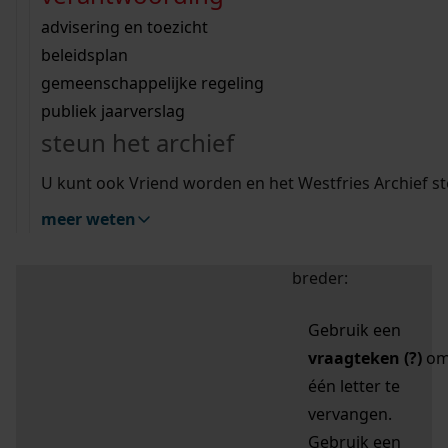
zoektips
Wij helpen u op weg met een aantal zoektips.
bekijk ons geschiedenislokaal
vergunningen
bouwvergunningen
advisering en toezicht
bekijk alle zoektips
beeld en geluid
omgevingsvergunningen
beleidsplan
uitleg nodig?
gemeenschappelijke regeling
publiek jaarverslag
Mijn Studiezaal (inloggen)
Wij helpen u op weg met een aantal zoektips.
steun het archief
bekijk alle zoektips
Door leestekens in
U kunt ook Vriend worden en het Westfries Archief s
uw zoekopdracht te
meer weten
gebruiken, zoekt u
specifieker of juist
breder:
Gebruik een
vraagteken (?)
o
één letter te
vervangen.
Gebruik een