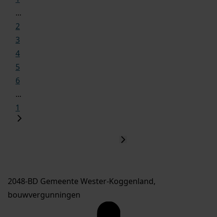
...
2
3
4
5
6
...
1
2048-BD Gemeente Wester-Koggenland,
bouwvergunningen