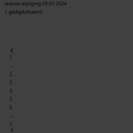
laatste wijziging 03-07-2024
1 gedigitaliseerd
1
...
2
3
4
5
6
...
1