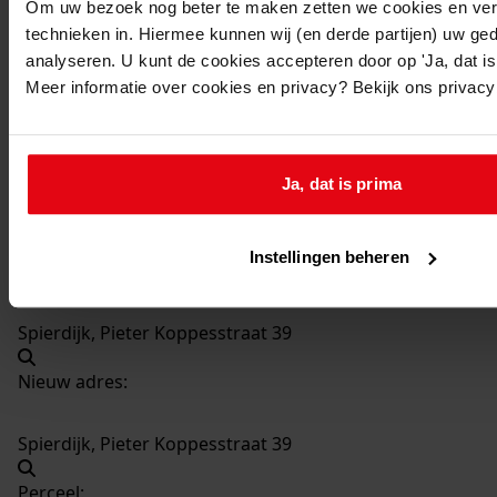
Om uw bezoek nog beter te maken zetten we cookies en verg
technieken in. Hiermee kunnen wij (en derde partijen) uw ge
12
Plaatsen bijkeuken, 1979
analyseren. U kunt de cookies accepteren door op 'Ja, dat is 
Datering
:
Meer informatie over cookies en privacy? Bekijk ons privac
1979
Beschrijving:
Plaatsen bijkeuken
Ja, dat is prima
Datum vergunning:
19-02-1979
Instellingen beheren
Adres:
Spierdijk, Pieter Koppesstraat 39
Nieuw adres:
Spierdijk, Pieter Koppesstraat 39
Perceel: