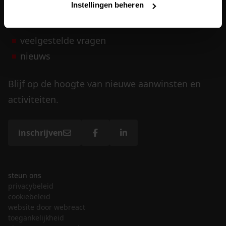
Instellingen beheren
vrijwilligers
veelgestelde vragen
nieuws
Blijf op de hoogte van nieuwe aanwinsten en
activiteiten.
inschrijven
steun ons
privacybeleid
cookiebeleid
website door webreact
toegankelijkheid