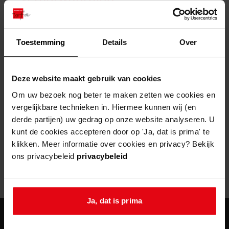
zoektips
Wij helpen u op weg met een aantal zoektips.
bekijk ons geschiedenislokaal
vergunningen
bouwvergunningen
advisering en toezicht
bekijk alle zoektips
beeld en geluid
omgevingsvergunningen
beleidsplan
uitleg nodig?
gemeenschappelijke regeling
Toestemming
Details
Over
publiek jaarverslag
Wij helpen u op weg met een aantal zoektips.
Helaas, er is een fout opgetreden
steun het archief
bekijk alle zoektips
Door een fout tijdens het verwerken van deze pagina is het niet
Deze website maakt gebruik van cookies
mogelijk om deze pagina te kunnen bekijken.
U kunt ook Vriend worden en het Westfries
Om uw bezoek nog beter te maken zetten we cookies en
Archief steunen.
vergelijkbare technieken in. Hiermee kunnen wij (en
404
- Not Found
derde partijen) uw gedrag op onze website analyseren. U
meer weten
kunt de cookies accepteren door op 'Ja, dat is prima' te
Mogelijk kunt u deze pagina niet bezoeken door:
klikken. Meer informatie over cookies en privacy? Bekijk
ons privacybeleid
privacybeleid
een
verouderde bladwijzer/favoriet
een zoekmachine heeft een
verouderde lijst van de website
een
fout getypt
adres
Ja, dat is prima
agenda