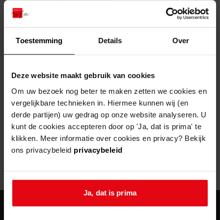
zoektips
Wij helpen u op weg met een aantal zoektips.
bekijk ons geschiedenislokaal
vergunningen
bouwvergunningen
advisering en toezicht
bekijk alle zoektips
beeld en geluid
omgevingsvergunningen
beleidsplan
uitleg nodig?
gemeenschappelijke regeling
Toestemming
Details
Over
publiek jaarverslag
Wij helpen u op weg met een aantal zoektips.
Helaas, er is een fout opgetreden
steun het archief
bekijk alle zoektips
Door een fout tijdens het verwerken van deze pagina is het niet
Deze website maakt gebruik van cookies
mogelijk om deze pagina te kunnen bekijken.
U kunt ook Vriend worden en het Westfries
Om uw bezoek nog beter te maken zetten we cookies en
Archief steunen.
vergelijkbare technieken in. Hiermee kunnen wij (en
404
- Not Found
derde partijen) uw gedrag op onze website analyseren. U
meer weten
kunt de cookies accepteren door op 'Ja, dat is prima' te
Mogelijk kunt u deze pagina niet bezoeken door:
klikken. Meer informatie over cookies en privacy? Bekijk
ons privacybeleid
privacybeleid
een
verouderde bladwijzer/favoriet
een zoekmachine heeft een
verouderde lijst van de website
een
fout getypt
adres
Ja, dat is prima
agenda