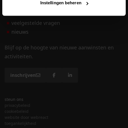
Instellingen beheren
vrijwilligers
veelgestelde vragen
nieuws
Blijf op de hoogte van nieuwe aanwinsten en
activiteiten.
inschrijven
steun ons
privacybeleid
cookiebeleid
website door webreact
toegankelijkheid