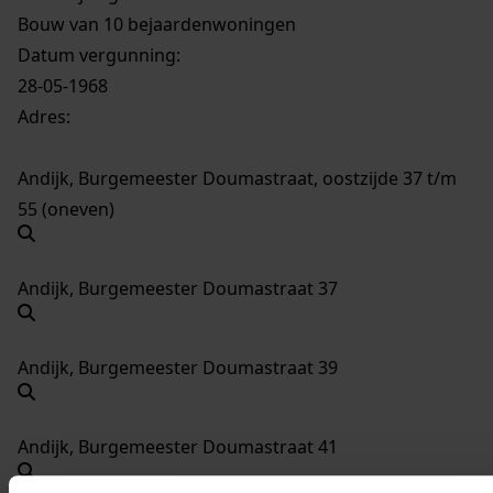
Bouw van 10 bejaardenwoningen
Datum vergunning:
28-05-1968
Adres:
Andijk, Burgemeester Doumastraat, oostzijde 37 t/m
55 (oneven)
Andijk, Burgemeester Doumastraat 37
Andijk, Burgemeester Doumastraat 39
Andijk, Burgemeester Doumastraat 41