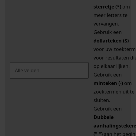
sterretje (*)
om
meer letters te
vervangen.
Gebruik een
dollarteken ($)
voor uw zoekterm
voor resultaten di
op elkaar lijken.
Gebruik een
minteken (-)
om
zoektermen uit te
sluiten.
Gebruik een
Dubbele
aanhalingsteken
(" ")
aan het begin