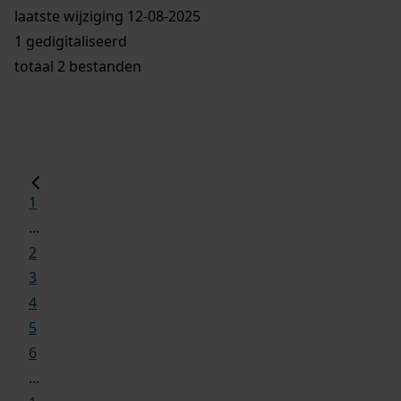
laatste wijziging 12-08-2025
1 gedigitaliseerd
totaal 2 bestanden
1
...
2
3
4
5
6
...