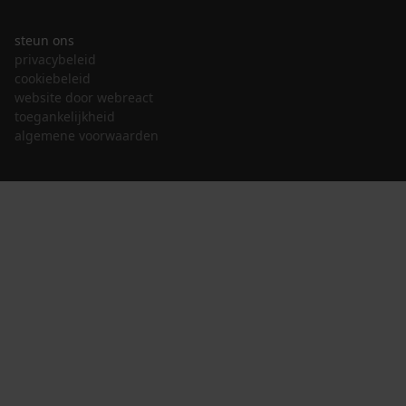
steun ons
privacybeleid
cookiebeleid
website door webreact
toegankelijkheid
algemene voorwaarden