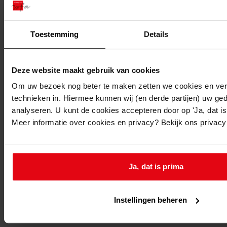
Andijk, Burgemeester Doumastraat 43
Toestemming
Details
Andijk, Burgemeester Doumastraat 45
Deze website maakt gebruik van cookies
Om uw bezoek nog beter te maken zetten we cookies en verg
Andijk, Burgemeester Doumastraat 47
technieken in. Hiermee kunnen wij (en derde partijen) uw ge
analyseren. U kunt de cookies accepteren door op 'Ja, dat is 
Meer informatie over cookies en privacy? Bekijk ons privac
Andijk, Burgemeester Doumastraat 49
Andijk, Burgemeester Doumastraat 51
Ja, dat is prima
Andijk, Burgemeester Doumastraat 53
Instellingen beheren