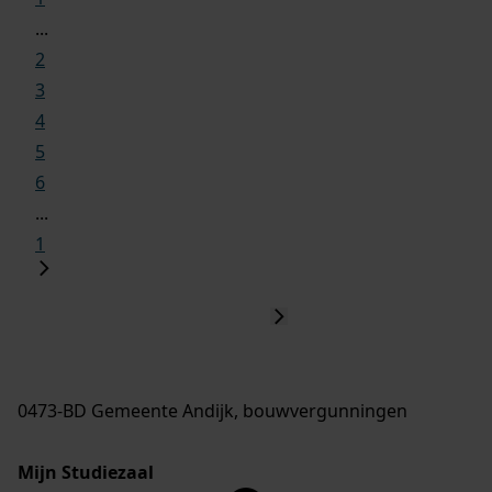
...
2
3
4
5
6
...
1
0473-BD Gemeente Andijk, bouwvergunningen
Mijn Studiezaal