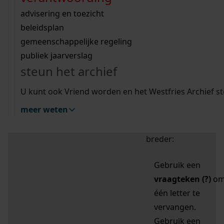
zoektips
Wij helpen u op weg met een aantal zoektips.
bekijk ons geschiedenislokaal
vergunningen
bouwvergunningen
advisering en toezicht
bekijk alle zoektips
beeld en geluid
omgevingsvergunningen
beleidsplan
uitleg nodig?
gemeenschappelijke regeling
publiek jaarverslag
Mijn Studiezaal (inloggen)
Wij helpen u op weg met een aantal zoektips.
steun het archief
bekijk alle zoektips
Door leestekens in
U kunt ook Vriend worden en het Westfries Archief s
uw zoekopdracht te
meer weten
gebruiken, zoekt u
specifieker of juist
breder:
Gebruik een
vraagteken (?)
o
één letter te
vervangen.
Gebruik een