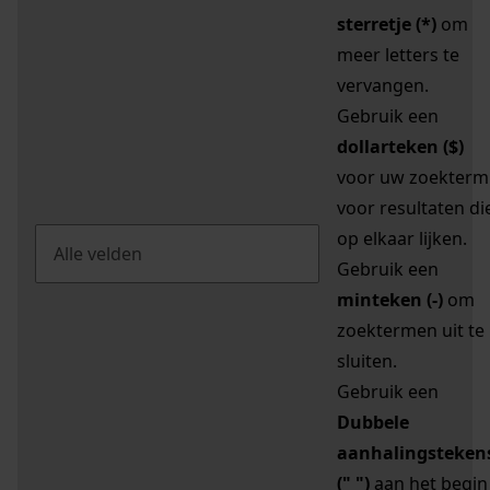
sterretje (*)
om
meer letters te
vervangen.
Gebruik een
dollarteken ($)
voor uw zoekterm
voor resultaten di
op elkaar lijken.
Gebruik een
minteken (-)
om
zoektermen uit te
sluiten.
Gebruik een
Dubbele
aanhalingsteken
(" ")
aan het begin