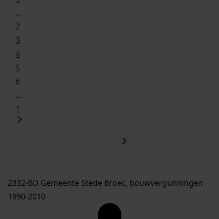
...
2
3
4
5
6
...
1
2332-BD Gemeente Stede Broec, bouwvergunningen
1990-2010