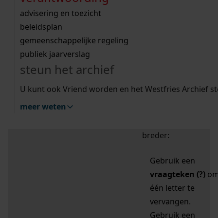
zoektips
Wij helpen u op weg met een aantal zoektips.
bekijk ons geschiedenislokaal
vergunningen
bouwvergunningen
advisering en toezicht
bekijk alle zoektips
beeld en geluid
omgevingsvergunningen
beleidsplan
uitleg nodig?
gemeenschappelijke regeling
publiek jaarverslag
Mijn Studiezaal (inloggen)
Wij helpen u op weg met een aantal zoektips.
steun het archief
bekijk alle zoektips
Door leestekens in
U kunt ook Vriend worden en het Westfries Archief s
uw zoekopdracht te
meer weten
gebruiken, zoekt u
specifieker of juist
breder:
Gebruik een
vraagteken (?)
o
één letter te
vervangen.
Gebruik een