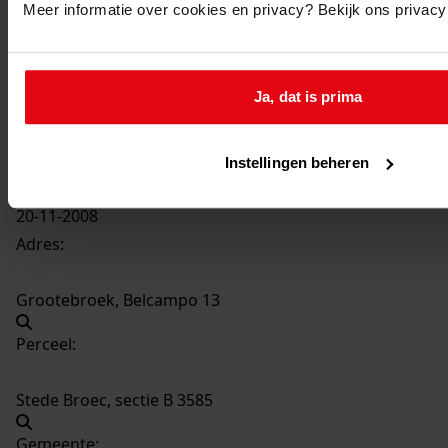
Meer informatie over cookies en privacy? Bekijk ons privac
577
Oprichten van een woning, 2008
Datering
:
Ja, dat is prima
2008
Beschrijving:
Oprichten van een woning
Instellingen beheren
Datum vergunning:
20-11-2008
Adres:
Grootebroek, Belcampo 13
Perceel:
Stede Broec, sectie B 3585
Gemeente: