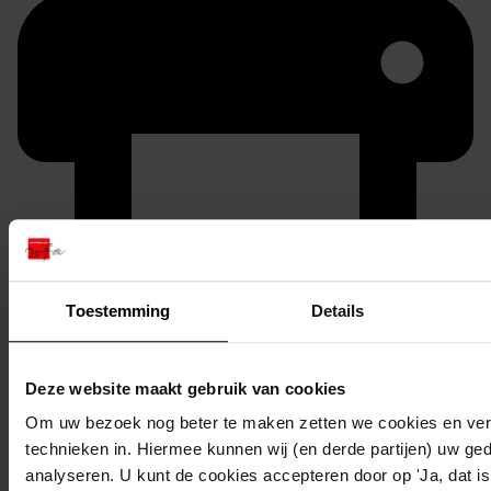
Printen
Toestemming
Details
duurzaam webadres
Deze website maakt gebruik van cookies
Om uw bezoek nog beter te maken zetten we cookies en verg
Inventaris
technieken in. Hiermee kunnen wij (en derde partijen) uw ge
analyseren. U kunt de cookies accepteren door op 'Ja, dat is 
501-600