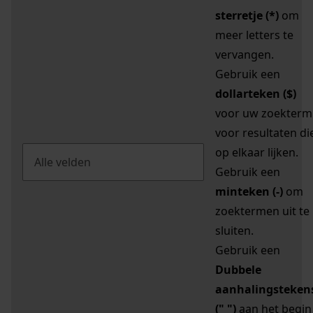
sterretje (*)
om
meer letters te
vervangen.
Gebruik een
dollarteken ($)
voor uw zoekterm
voor resultaten di
op elkaar lijken.
Gebruik een
minteken (-)
om
zoektermen uit te
sluiten.
Gebruik een
Dubbele
aanhalingsteken
(" ")
aan het begin