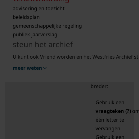
zoektips
Wij helpen u op weg met een aantal zoektips.
bekijk ons geschiedenislokaal
vergunningen
bouwvergunningen
advisering en toezicht
bekijk alle zoektips
beeld en geluid
omgevingsvergunningen
beleidsplan
uitleg nodig?
gemeenschappelijke regeling
publiek jaarverslag
Mijn Studiezaal (inloggen)
Wij helpen u op weg met een aantal zoektips.
steun het archief
bekijk alle zoektips
Door leestekens in
U kunt ook Vriend worden en het Westfries Archief s
uw zoekopdracht te
meer weten
gebruiken, zoekt u
specifieker of juist
breder:
Gebruik een
vraagteken (?)
o
één letter te
vervangen.
Gebruik een