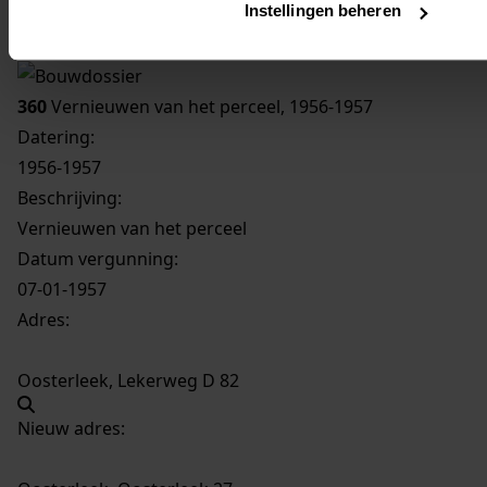
Instellingen beheren
Inventaris
Oosterleek
360
Vernieuwen van het perceel, 1956-1957
Datering
:
1956-1957
Beschrijving:
Vernieuwen van het perceel
Datum vergunning:
07-01-1957
Adres:
Oosterleek, Lekerweg D 82
Nieuw adres: