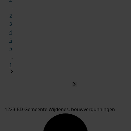
...
2
3
4
5
6
...
1
1223-BD Gemeente Wijdenes, bouwvergunningen