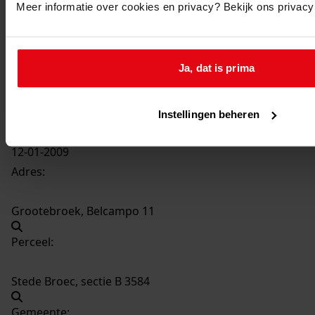
Meer informatie over cookies en privacy? Bekijk ons privac
394
Oprichten van een woning, 2009
Datering
:
Ja, dat is prima
2009
Beschrijving:
Oprichten van een woning
Instellingen beheren
Datum vergunning:
12-01-2009
Adres:
Grootebroek, Belcampo 11
Perceel:
Stede Broec, sectie B 3584
Gemeente: