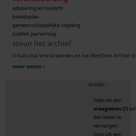
zoektips
Wij helpen u op weg met een aantal zoektips.
bekijk ons geschiedenislokaal
vergunningen
bouwvergunningen
advisering en toezicht
bekijk alle zoektips
beeld en geluid
omgevingsvergunningen
beleidsplan
uitleg nodig?
gemeenschappelijke regeling
publiek jaarverslag
Mijn Studiezaal (inloggen)
Wij helpen u op weg met een aantal zoektips.
steun het archief
bekijk alle zoektips
Door leestekens in
U kunt ook Vriend worden en het Westfries Archief s
uw zoekopdracht te
meer weten
gebruiken, zoekt u
specifieker of juist
breder:
Gebruik een
vraagteken (?)
o
één letter te
vervangen.
Gebruik een