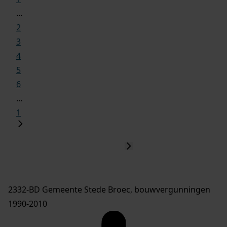
...
2
3
4
5
6
...
1
2332-BD Gemeente Stede Broec, bouwvergunningen
1990-2010