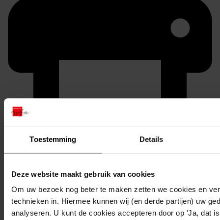
Printen
Toestemming
Details
duurzaam webadres
Deze website maakt gebruik van cookies
Om uw bezoek nog beter te maken zetten we cookies en verg
Inventaris
technieken in. Hiermee kunnen wij (en derde partijen) uw ge
analyseren. U kunt de cookies accepteren door op 'Ja, dat is 
301-400