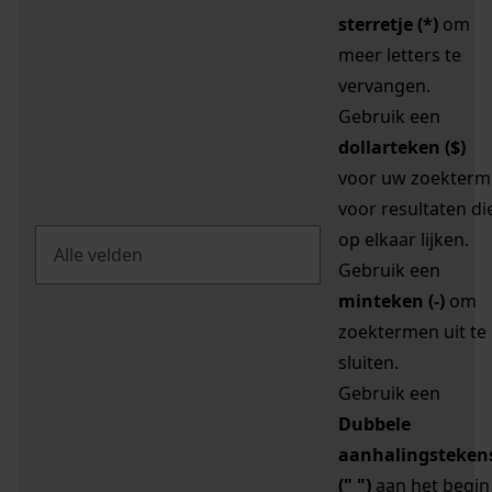
sterretje (*)
om
meer letters te
vervangen.
Gebruik een
dollarteken ($)
voor uw zoekterm
voor resultaten di
op elkaar lijken.
Gebruik een
minteken (-)
om
zoektermen uit te
sluiten.
Gebruik een
Dubbele
aanhalingsteken
(" ")
aan het begin