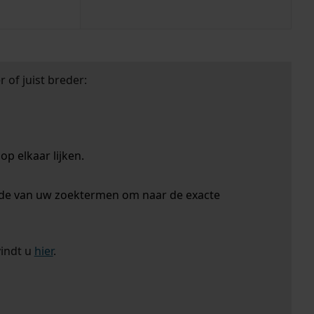
 of juist breder:
p elkaar lijken.
nde van uw zoektermen om naar de exacte
vindt u
hier
.