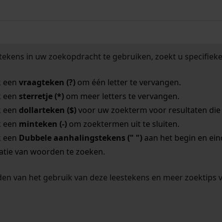
tekens in uw zoekopdracht te gebruiken, zoekt u specifieker
k een
vraagteken (?)
om één letter te vervangen.
k een
sterretje (*)
om meer letters te vervangen.
k een
dollarteken ($)
voor uw zoekterm voor resultaten die o
k een
minteken (-)
om zoektermen uit te sluiten.
k een
Dubbele aanhalingstekens (" ")
aan het begin en ei
tie van woorden te zoeken.
en van het gebruik van deze leestekens en meer zoektips 