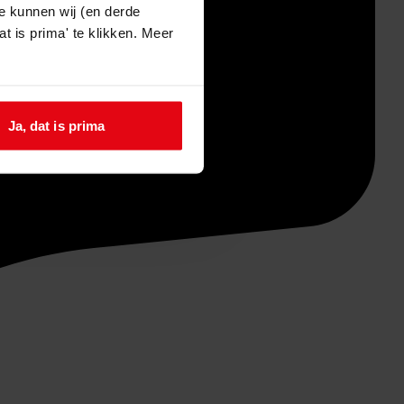
e kunnen wij (en derde
t is prima' te klikken. Meer
Ja, dat is prima