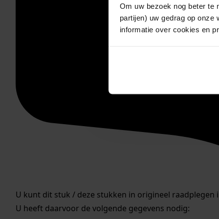
Om uw bezoek nog beter te m
partijen) uw gedrag op onze 
informatie over cookies en p
U kunt dit stuk / deze stukken in origineel raadplegen 
U heeft daarvoor de volgende gegevens nodig: