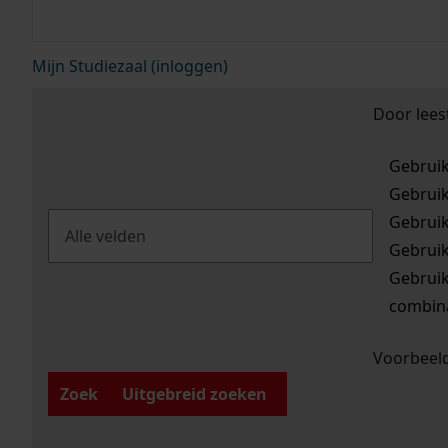
Mijn Studiezaal (inloggen)
Door lees
Gebrui
Gebrui
Gebrui
Gebrui
Gebrui
combina
Voorbeeld
Zoek
Uitgebreid zoeken