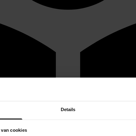
Details
 van cookies