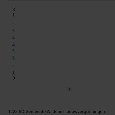
1
...
2
3
4
5
6
...
1
1223-BD Gemeente Wijdenes, bouwvergunningen