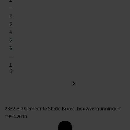
...
2
3
4
5
6
...
1
2332-BD Gemeente Stede Broec, bouwvergunningen
1990-2010