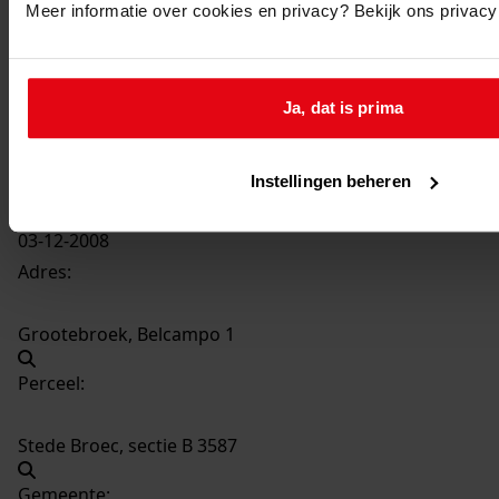
Meer informatie over cookies en privacy? Bekijk ons privac
389
Oprichten van een woning met botenhuis, 2008
Datering
:
Ja, dat is prima
2008
Beschrijving:
Oprichten van een woning met botenhuis
Instellingen beheren
Datum vergunning:
03-12-2008
Adres:
Grootebroek, Belcampo 1
Perceel:
Stede Broec, sectie B 3587
Gemeente: