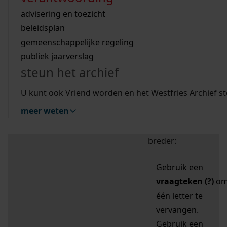
zoektips
Wij helpen u op weg met een aantal zoektips.
bekijk ons geschiedenislokaal
vergunningen
bouwvergunningen
advisering en toezicht
bekijk alle zoektips
beeld en geluid
omgevingsvergunningen
beleidsplan
uitleg nodig?
gemeenschappelijke regeling
publiek jaarverslag
Mijn Studiezaal (inloggen)
Wij helpen u op weg met een aantal zoektips.
steun het archief
bekijk alle zoektips
Door leestekens in
U kunt ook Vriend worden en het Westfries Archief s
uw zoekopdracht te
meer weten
gebruiken, zoekt u
specifieker of juist
breder:
Gebruik een
vraagteken (?)
o
één letter te
vervangen.
Gebruik een