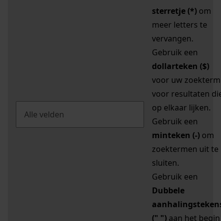
sterretje (*)
om
meer letters te
vervangen.
Gebruik een
dollarteken ($)
voor uw zoekterm
voor resultaten di
op elkaar lijken.
Gebruik een
minteken (-)
om
zoektermen uit te
sluiten.
Gebruik een
Dubbele
aanhalingsteken
(" ")
aan het begin