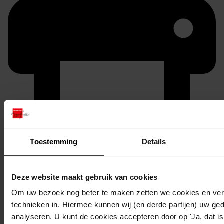
Printen
Toestemming
Details
duurzaam webadres
Deze website maakt gebruik van cookies
Om uw bezoek nog beter te maken zetten we cookies en verg
Inventaris
technieken in. Hiermee kunnen wij (en derde partijen) uw ge
analyseren. U kunt de cookies accepteren door op 'Ja, dat is 
301-400