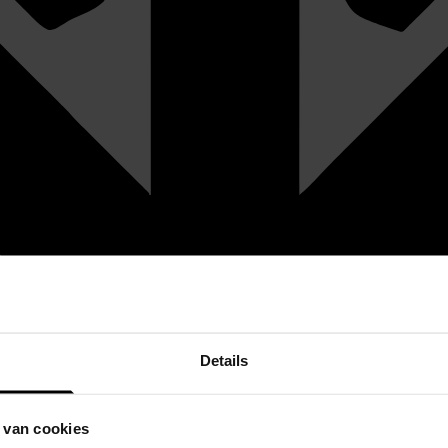
Details
 van cookies