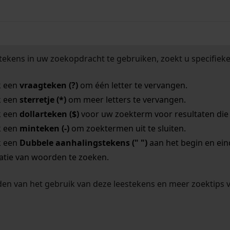
tekens in uw zoekopdracht te gebruiken, zoekt u specifieker
k een
vraagteken (?)
om één letter te vervangen.
k een
sterretje (*)
om meer letters te vervangen.
k een
dollarteken ($)
voor uw zoekterm voor resultaten die o
k een
minteken (-)
om zoektermen uit te sluiten.
k een
Dubbele aanhalingstekens (" ")
aan het begin en ei
tie van woorden te zoeken.
en van het gebruik van deze leestekens en meer zoektips 