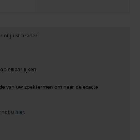
 of juist breder:
p elkaar lijken.
nde van uw zoektermen om naar de exacte
vindt u
hier
.