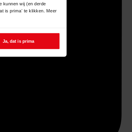
e kunnen wij (en derde
t is prima' te klikken. Meer
Ja, dat is prima