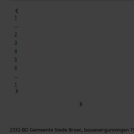
1
...
2
3
4
5
6
...
1
2332-BD Gemeente Stede Broec, bouwvergunningen 1