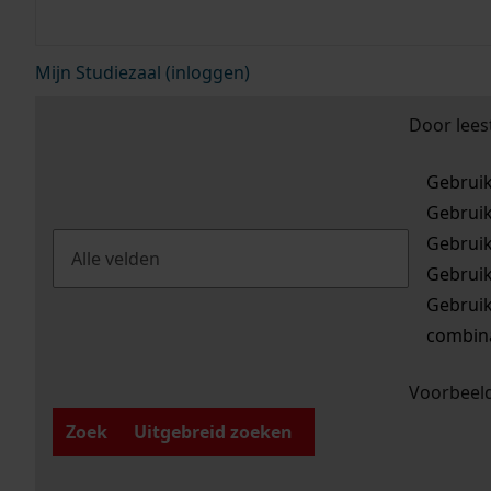
Mijn Studiezaal (inloggen)
Door lees
Gebrui
Gebrui
Gebrui
Gebrui
Gebrui
combina
Voorbeeld
Zoek
Uitgebreid zoeken